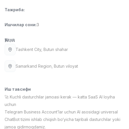
Full time job
Ish joyidan
Тажриба
:
Фаст фуд Ошпази
TOP
Ишчилар сони
:
3
2,600,000 - 5,000,000 sum
/
LES AILES
Full time job
Ish joyidan
Ҳудуд
Tashkent City
, Butun shahar
Фармацевт
TOP
3,000,000 - 10,000,000 sum
/
NAVBAHOR APTEKA
Samarkand Region
, Butun viloyat
Full time job
Ish joyidan
Сотув бўйича агент
TOP
Иш тавсифи
Келишилади
🚀 Kuchli dasturchilar jamoasi kerak — katta SaaS AI loyiha
LION_ESTATE
uchun
Full time job
Ish joyidan
Telegram Business Account’lar uchun AI asosidagi universal
ChatBot tizimi ishlab chiqish bo‘yicha tajribali dasturchilar yoki
Ўқитувчи IELTS
Вакансиялар
Соҳалар
Корхоналар
Профил
Янги
3,000,000 - 10,000,000 sum
/
jamoa qidirmoqdamiz.