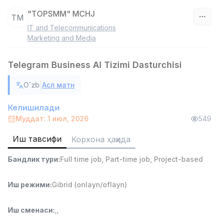
"TOPSMM" MCHJ
TM
IT and Telecommunications
Ўзбекистон
Marketing and Media
Фильтр
Telegram Business AI Tizimi Dasturchisi
Дўкон сотувчиси
|
O`zb
Асл матн
TOP
3,000,000 - 6,000,000 sum
/
MONDO BEST
Келишилади
Full time job
Ish joyidan
Муддат: 1 июл, 2026
549
Иш тавсифи
Корхона ҳақида
Сотув агенти
TOP
7,000,000 - 15,000,000 sum
/
Бандлик тури
:
Full time job
,
Part-time job
,
Project-based
VITAREX
Side job
Ish joyidan
Иш режими
:
Gibrid (onlayn/oflayn)
Оператор Колл-маркази
TOP
3,000,000 - 8,000,000 sum
/
Иш сменаси
:
,
,
VITAREX