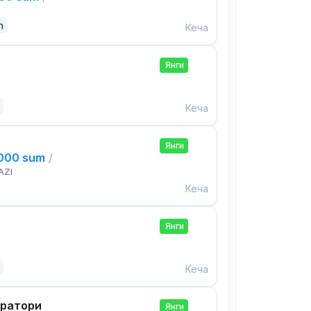
n
Кеча
Янги
Кеча
Янги
,000 sum
/
AZI
Кеча
Янги
Кеча
ератори
Янги