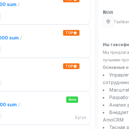
000 sum
/
Ҳудуд
Tashken
TOP
,000 sum
/
Иш тавсиф
Мы предлага
лучшими про
TOP
Основные о
Управля
сотрудник
Масштаб
Разрабо
Янги
000 sum
/
Анализ 
Внедрят
Бугун
AmoCRM
Тесная 