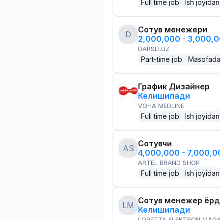
Full time job
Ish joyidan
Сотув менежери
D
2,000,000 - 3,000,
DARSLI.UZ
Part-time job
Masofad
График Дизайнер
Келишилади
VOHA MEDLINE
Full time job
Ish joyidan
Сотувчи
AS
4,000,000 - 7,000,
ARTEL BRAND SHOP
Full time job
Ish joyidan
Сотув менежер ёр
LM
Келишилади
LORETTA ELEKTRON MAG