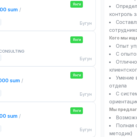
Янги
Определ
000 sum
/
контроль 
Составл
Бугун
сотрудник
Кого мы ищ
Янги
Опыт уп
 CONSULTING
С опыто
Бугун
Отлично
клиентског
Янги
Умение 
,000 sum
/
отдела
С систе
Бугун
ориентацие
Мы предлаг
Янги
000 sum
/
Возможн
Полная 
Бугун
методик)