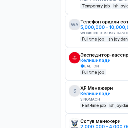
Temporary job
Ish joyi
Телефон орқали со
WA
5,000,000 - 10,000
WORKLINE XUSUSIY BANDL
Full time job
Ish joyidan
Экспедитор-касси
Келишилади
BALTON
Full time job
ҲР Менежери
S
Келишилади
SINOMACH
Part-time job
Ish joyida
Сотув менежери
2,000,000 - 4,000,