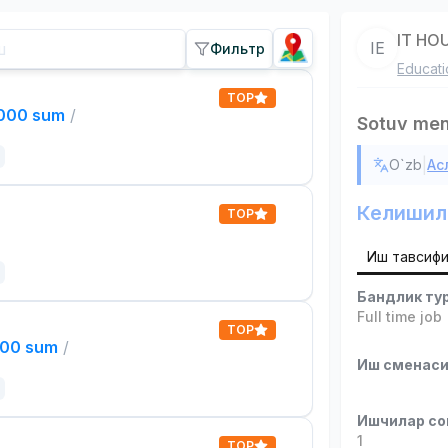
IT HO
IE
Фильтр
Educati
TOP
,000 sum
/
Sotuv mene
|
O`zb
Ас
Келишил
TOP
Иш тавсиф
Бандлик ту
Full time job
TOP
000 sum
/
Иш сменас
Ишчилар со
1
TOP