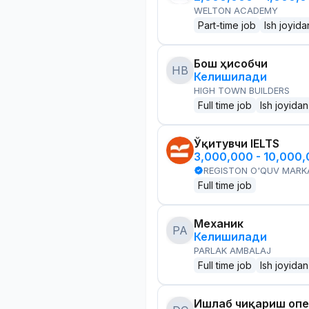
WELTON ACADEMY
Part-time job
Ish joyida
Бош ҳисобчи
HB
Келишилади
HIGH TOWN BUILDERS
Full time job
Ish joyidan
Ўқитувчи IELTS
3,000,000 - 10,000
REGISTON O'QUV MARK
Full time job
Механик
PA
Келишилади
PARLAK AMBALAJ
Full time job
Ish joyidan
Ишлаб чиқариш оп