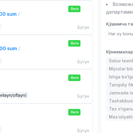
Возможн
Янги
департаме
000 sum
/
Қўшимча та
Бугун
Har oy bonus
Янги
000 sum
/
Кўникмала
Sotuv texni
Бугун
Mijozlar bi
Ishga bo‘l
Янги
Tanqidiy fi
Jamoada is
onlayn/oflayn)
Бугун
Tashabbusk
Tez o‘rgan
Янги
Mas’uliyatli
Бугун