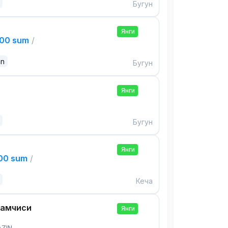
Бугун
Янги
000 sum
/
an
Бугун
Янги
Бугун
Янги
000 sum
/
Кеча
дамчиси
Янги
AZIN