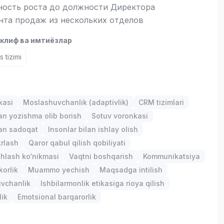
ость роста до должности Директора
нта продаж из нескольких отделов
клиф ва имтиёзлар
 tizimi
р
kasi
Moslashuvchanlik (adaptivlik)
CRM tizimlari
lan yozishma olib borish
Sotuv voronkasi
gan sadoqat
Insonlar bilan ishlay olish
krlash
Qaror qabul qilish qobiliyati
hlash ko‘nikmasi
Vaqtni boshqarish
Kommunikatsiya
orlik
Muammo yechish
Maqsadga intilish
uvchanlik
Ishbilarmonlik etikasiga rioya qilish
lik
Emotsional barqarorlik