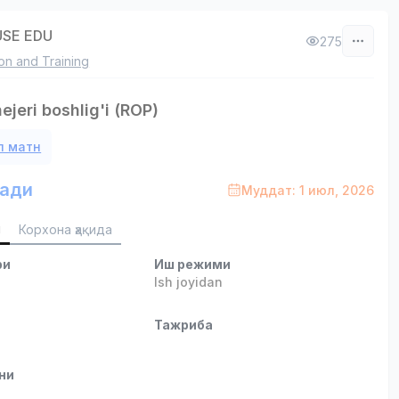
USE EDU
275
on and Training
jeri boshlig'i (ROP)
л матн
ади
Муддат: 1 июл, 2026
и
Корхона ҳақида
ри
Иш режими
Ish joyidan
и
Тажриба
ни