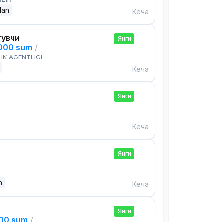
dan
Кеча
тувчи
Янги
,000 sum
/
IK AGENTLIGI
Кеча
р
Янги
Кеча
Янги
n
Кеча
Янги
000 sum
/