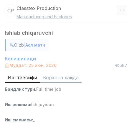
Classtex Production
CP
Manufacturing and Factories
Ўзбекистон
Ishlab chiqaruvchi
Фильтр
|
O`zb
Асл матн
Омбор ёрдамчиси
TOP
4,280,000 sum
/
Келишилади
ASIAN
Муддат: 25 июн, 2026
587
Full time job
Ish joyidan
Иш тавсифи
Корхона ҳақида
Етказиб бериш
TOP
Бандлик тури
:
Full time job
3,500,000 - 8,000,000 sum
/
ASIAN
Full time job
Ish joyidan
Иш режими
:
Ish joyidan
Савдо бошлиғи
TOP
Иш сменаси
:
,
,
6,000,000 - 15,000,000 sum
/
ASIAN