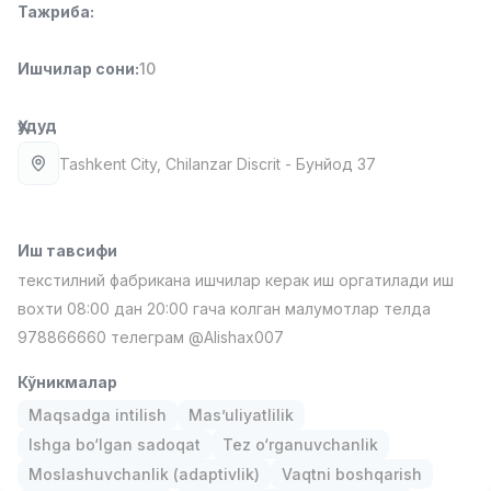
Тажриба
:
Full time job
Ish joyidan
Ишчилар сони
:
10
Фаст фуд Ошпази
TOP
2,600,000 - 5,000,000 sum
/
LES AILES
Ҳудуд
Full time job
Ish joyidan
Tashkent City
, Chilanzar Discrit
- Бунйод 37
Фармацевт
TOP
3,000,000 - 10,000,000 sum
/
NAVBAHOR APTEKA
Иш тавсифи
Full time job
Ish joyidan
текстилний фабрикана ишчилар керак иш оргатилади иш
вохти 08:00 дан 20:00 гача колган малумотлар телда
Сотув Оператори (Фақат қизлар!)
TOP
978866660 телеграм @Alishax007
Келишилади
NAFF
Кўникмалар
Full time job
Ish joyidan
Maqsadga intilish
Mas’uliyatlilik
Ishga bo‘lgan sadoqat
Tez o‘rganuvchanlik
Сотув бўйича агент
Вакансиялар
Соҳалар
Корхоналар
Профил
TOP
Moslashuvchanlik (adaptivlik)
Vaqtni boshqarish
Келишилади