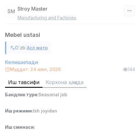
Stroy Master
SM
Manufacturing and Factories
Ўзбекистон
Mebel ustasi
Фильтр
|
O`zb
Асл матн
Дўкон сотувчиси
TOP
3,000,000 - 6,000,000 sum
/
Келишилади
MONDO BEST
Муддат: 24 июн, 2026
144
Full time job
Ish joyidan
Иш тавсифи
Корхона ҳақида
Сотув агенти
TOP
Бандлик тури
:
Seasonal job
7,000,000 - 15,000,000 sum
/
VITAREX
Side job
Ish joyidan
Иш режими
:
Ish joyidan
Оператор Колл-маркази
Иш сменаси
:
TOP
3,000,000 - 8,000,000 sum
/
VITAREX