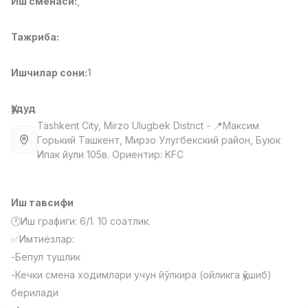
Иш сменаси
:
,
Full time job
Ish joyidan
Тажриба
:
Фаст фуд Ошпази
TOP
2,600,000 - 5,000,000 sum
/
Ишчилар сони
:
1
LES AILES
Full time job
Ish joyidan
Ҳудуд
Tashkent City
, Mirzo Ulugbek District
- 📍Максим
Фармацевт
TOP
Горький Ташкент, Мирзо Улугбекский район, Буюк
3,000,000 - 10,000,000 sum
/
Ипак йули 105в. Ориентир: KFC
NAVBAHOR APTEKA
Full time job
Ish joyidan
Иш тавсифи
Сотув Оператори (Фақат қизлар!)
TOP
🕐Иш графиги: 6/1. 10 соатлик.
Келишилади
NAFF
✅Имтиёзлар:
Full time job
Ish joyidan
-Бепул тушлик
-Кечки смена ходимлари учун йўлкира (ойликга қўшиб)
Сотув бўйича агент
Вакансиялар
Соҳалар
Корхоналар
Профил
TOP
берилади
Келишилади