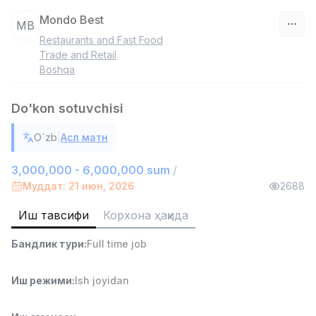
Mondo Best
MB
Restaurants and Fast Food
Ўзбекистон
Trade and Retail
Boshqa
Фильтр
Do'kon sotuvchisi
Омбор ёрдамчиси
TOP
4,280,000 sum
/
|
O`zb
Асл матн
ASIAN
Full time job
Ish joyidan
3,000,000 - 6,000,000 sum
/
Муддат: 21 июн, 2026
2688
Савдо бошлиғи
TOP
Иш тавсифи
Корхона ҳақида
6,000,000 - 15,000,000 sum
/
ASIAN
Бандлик тури
:
Full time job
Full time job
Ish joyidan
Иш режими
:
Ish joyidan
Дўкон сотувчиси
TOP
3,000,000 - 6,000,000 sum
/
MONDO BEST