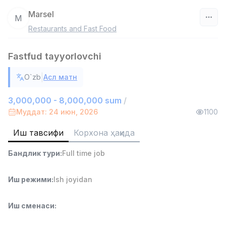
Marsel
M
Restaurants and Fast Food
Ўзбекистон
Fastfud tayyorlovchi
Фильтр
|
O`zb
Асл матн
Омбор ёрдамчиси
TOP
4,280,000 sum
/
3,000,000 - 8,000,000 sum
/
ASIAN
Муддат: 24 июн, 2026
1100
Full time job
Ish joyidan
Иш тавсифи
Корхона ҳақида
Савдо бошлиғи
TOP
Бандлик тури
:
Full time job
6,000,000 - 15,000,000 sum
/
ASIAN
Full time job
Ish joyidan
Иш режими
:
Ish joyidan
Фаст фуд Ошпази
TOP
Иш сменаси
:
2,600,000 - 5,000,000 sum
/
LES AILES