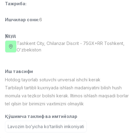
Тажриба
:
Full time job
Ish joyidan
Ишчилар сони
:
6
Фармацевт
TOP
3,000,000 - 10,000,000 sum
/
NAVBAHOR APTEKA
Ҳудуд
Full time job
Ish joyidan
Tashkent City
, Chilanzar Discrit
- 75GX+RR Тоshkent,
Oʻzbekiston
Сотув Оператори (Фақат қизлар!)
TOP
Келишилади
NAFF
Иш тавсифи
Full time job
Ish joyidan
Hotdog tayorlab sotuvchi unversal ishchi kerak
Tarbilayli tartibli kuxniyada ishlash madaniyatini bilish hush
Сотув бўйича агент
TOP
momula va tezkor bolishi kerak. Iltimos ishlash maqsadi borlar
Келишилади
tel qilsin bir birimizni vaxtimizni olmaylik
LION_ESTATE
Full time job
Ish joyidan
Қўшимча таклиф ва имтиёзлар
Lavozim bo‘yicha ko‘tarilish imkoniyati
Ўқитувчи ёрдамчиси (Математика)
Вакансиялар
Соҳалар
Корхоналар
Профил
Янги
1,000,000 - 2,000,000 sum
/