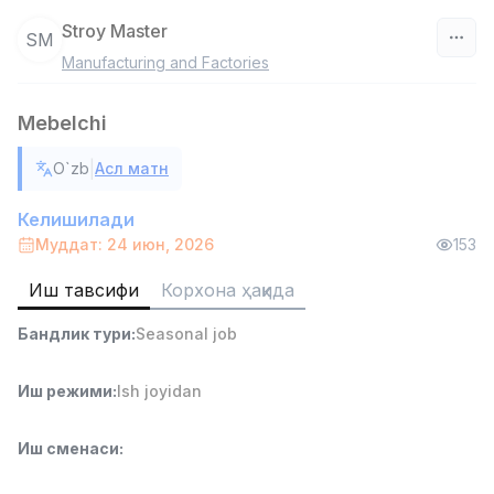
Stroy Master
SM
Manufacturing and Factories
Ўзбекистон
Mebelchi
Фильтр
|
O`zb
Асл матн
Омбор ёрдамчиси
TOP
4,280,000 sum
/
Келишилади
ASIAN
Муддат: 24 июн, 2026
153
Full time job
Ish joyidan
Иш тавсифи
Корхона ҳақида
Етказиб бериш
TOP
Бандлик тури
:
Seasonal job
3,500,000 - 8,000,000 sum
/
ASIAN
Full time job
Ish joyidan
Иш режими
:
Ish joyidan
Савдо бошлиғи
Иш сменаси
:
TOP
6,000,000 - 15,000,000 sum
/
ASIAN