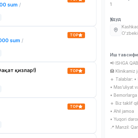
000 sum
/
1
Ҳудуд
Kashka
Oʻzbeki
TOP
,000 sum
/
Иш тавсиф
📢 ISHGA QAB
ақат қизлар!)
TOP
🏥 Klinikamiz 
🔹 Talablar: •
• Mas’uliyat 
• Bemorlarga s
🔹 Biz taklif q
TOP
• Ahil jamoa
• Yuqori daro
📍 Manzil: Qar