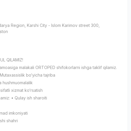
darya Region
, Karshi City
- Islom Karimov street 300,
ston
и
UL QILAMIZ!
jamoasiga malakali ORTOPED shifokorlarni ishga taklif qilamiz.
 Mutaxassislik bo‘yicha tajriba
va hushmuomalalik
ifatli xizmat ko‘rsatish
ilamiz: • Qulay ish sharoiti
mad imkoniyati
shi shahri