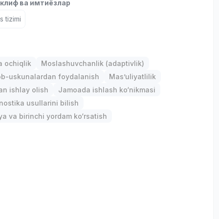
клиф ва имтиёзлар
 tizimi
р
 ochiqlik
Moslashuvchanlik (adaptivlik)
ob-uskunalardan foydalanish
Mas’uliyatlilik
an ishlay olish
Jamoada ishlash ko‘nikmasi
ostika usullarini bilish
a va birinchi yordam ko‘rsatish