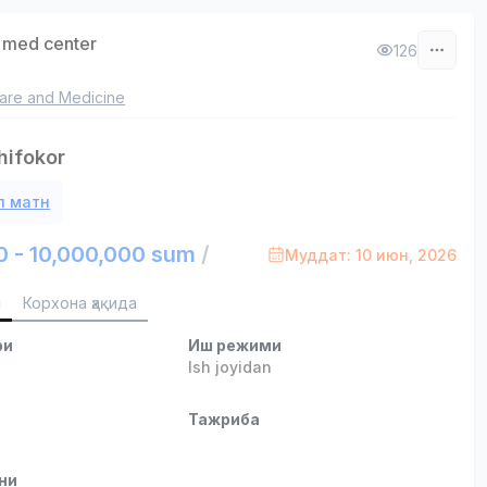
 med center
126
are and Medicine
hifokor
л матн
0 - 10,000,000 sum
/
Муддат: 10 июн, 2026
и
Корхона ҳақида
ри
Иш режими
Ish joyidan
и
Тажриба
ни