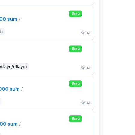
Янги
000 sum
/
an
Кеча
Янги
onlayn/oflayn)
Кеча
Янги
,000 sum
/
Кеча
Янги
000 sum
/