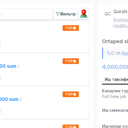
Qarshi
QC
Фильтр
Boshqa
Healthc
TOP
Ortaped s
|
O`zb
Ас
TOP
000 sum
/
4,000,00
Иш тавсиф
Бандлик ту
TOP
Full time job
,000 sum
/
Иш сменас
Ишчилар со
TOP