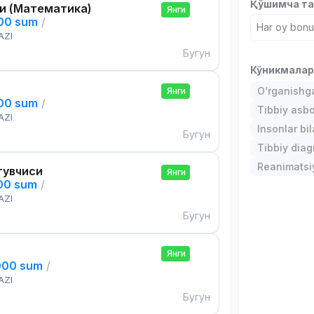
Қўшимча та
и (Математика)
Янги
000 sum
/
Har oy bonus
AZI
Бугун
Кўникмала
O‘rganishga
Янги
000 sum
/
Tibbiy asb
AZI
Insonlar bil
Бугун
Tibbiy diagn
Reanimatsiy
тувчиси
Янги
000 sum
/
AZI
Бугун
Янги
000 sum
/
AZI
Бугун