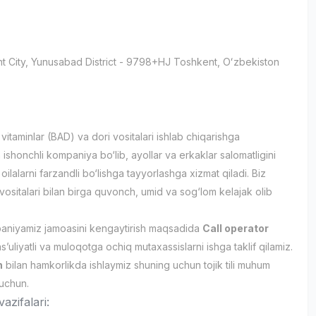
t City
, Yunusabad District
- 9798+HJ Тоshkent, Oʻzbekiston
и
itaminlar (BAD) va dori vositalari ishlab chiqarishga
 ishonchli kompaniya bo‘lib, ayollar va erkaklar salomatligini
oilalarni farzandli bo‘lishga tayyorlashga xizmat qiladi. Biz
 vositalari bilan birga quvonch, umid va sog‘lom kelajak olib
aniyamiz jamoasini kengaytirish maqsadida
Call operator
’uliyatli va muloqotga ochiq mutaxassislarni ishga taklif qilamiz.
n
bilan hamkorlikda ishlaymiz shuning uchun tojik tili muhum
 uchun.
azifalari: