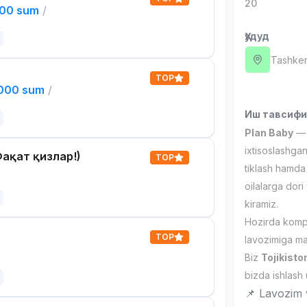
20
000 sum
/
Ҳудуд
Tashken
TOP
,000 sum
/
Иш тавсиф
Plan Baby
— v
ixtisoslashgan
ақат қизлар!)
TOP
tiklash hamda 
oilalarga dori
kiramiz.
Hozirda komp
TOP
lavozimiga mas
Biz
Tojikisto
bizda ishlash
📌 Lavozim v