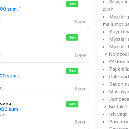
Kiruvchi 
Янги
000 sum
/
qilish
Mijozlarg
Бугун
ma’lumot be
Buyurtmal
Янги
Mijozlar 
Mijozlar 
📌 Nomzodla
Бугун
O‘zbek ti
Tojik tili
Янги
000 sum
/
Call-mark
Ravon nu
an
Бугун
Mas’uliyat
Jamoada i
чиси
Янги
📌 Biz taklif 
,000 sum
/
Ish vaqt
AZI
Barqaror
Бугун