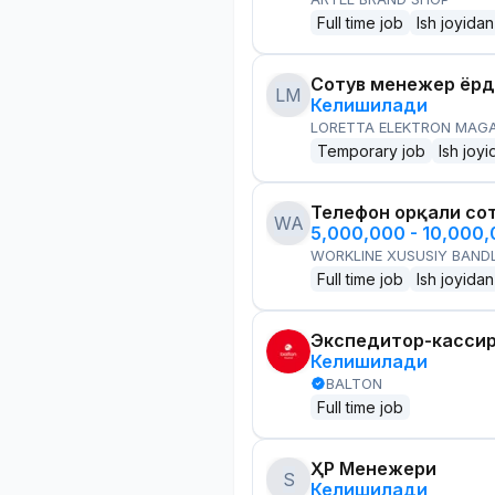
Full time job
Ish joyidan
Сотув менежер ёр
LM
Келишилади
LORETTA ELEKTRON MAG
Temporary job
Ish joyi
Телефон орқали со
WA
5,000,000 - 10,000
WORKLINE XUSUSIY BANDL
Full time job
Ish joyidan
Экспедитор-касси
Келишилади
BALTON
Full time job
ҲР Менежери
S
Келишилади