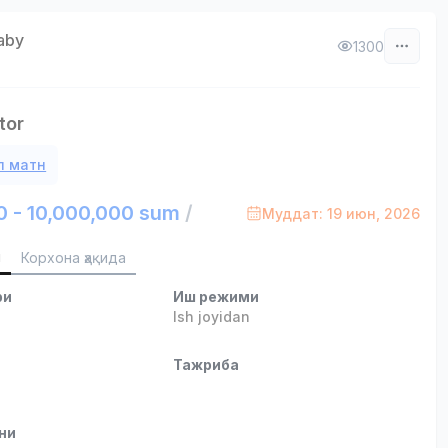
aby
1300
tor
л матн
0 - 10,000,000 sum
/
Муддат: 19 июн, 2026
и
Корхона ҳақида
ри
Иш режими
Ish joyidan
и
Тажриба
ни