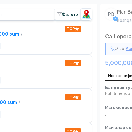
Plan B
PB
Фильтр
Boshqa
TOP
,000 sum
/
Call opera
|
O`zb
Ас
5,000,00
TOP
Иш тавсиф
Бандлик ту
Full time job
TOP
000 sum
/
Иш сменас
,
Ишчилар со
TOP