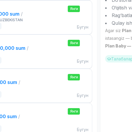
Do‘stona
O‘qitish 
Янги
,000 sum
/
Rag‘batl
 UZBEKISTAN
Qulay ish
Бугун
Agar siz
Plan
istasangiz — 
Янги
Plan Baby — s
00,000 sum
/
Талабалар
Бугун
Янги
000 sum
/
Бугун
Янги
000 sum
/
Бугун