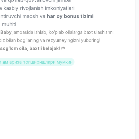
 va qo‘llab-quvvatlovchi jamoa
va kasbiy rivojlanish imkoniyatlari
antiruvchi maosh va
har oy bonus tizimi
 muhiti
 Baby
jamoasida ishlab, ko‘plab oilalarga baxt ulashishni
biz bilan bog‘laning va rezyumeyingizni yuboring!
og‘lom oila, baxtli kelajak! 🌱
 ҳам ариза топширишлари мумкин