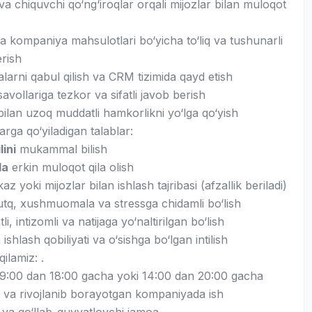
va chiquvchi qo‘ng‘iroqlar orqali mijozlar bilan muloqot
a kompaniya mahsulotlari bo‘yicha to‘liq va tushunarli
rish
arni qabul qilish va CRM tizimida qayd etish
savollariga tezkor va sifatli javob berish
bilan uzoq muddatli hamkorlikni yo‘lga qo‘yish
rga qo‘yiladigan talablar:
lini
mukammal bilish
da
erkin muloqot qila olish
az yoki mijozlar bilan ishlash tajribasi (afzallik beriladi)
tq, xushmuomala va stressga chidamli bo‘lish
li, intizomli va natijaga yo‘naltirilgan bo‘lish
shlash qobiliyati va o‘sishga bo‘lgan intilish
qilamiz: .
i 9:00 dan 18:00 gacha yoki 14:00 dan 20:00 gacha
 va rivojlanib borayotgan kompaniyada ish