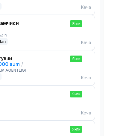
Кеча
дамчиси
Янги
AZIN
dan
Кеча
тувчи
Янги
,000 sum
/
IK AGENTLIGI
Кеча
р
Янги
Кеча
Янги