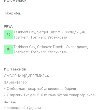
Иш сменаси
:
Full time job
Ish joyidan
Тажриба
:
Сотув менежери
TOP
4,000,000 - 10,000,000 sum
/
Ҳудуд
PROFI MANY
Tashkent City
, Sergeli District
- Экспедиция,
Full time job
Ish joyidan
Тоshkent, Toshkent, Узбекистан
Фаст фуд Ошпази
Tashkent City
, Chilanzar Discrit
- Экспедиция,
TOP
2,600,000 - 5,000,000 sum
/
Тоshkent, Toshkent, Узбекистан
LES AILES
Full time job
Ish joyidan
Иш тавсифи
Фармацевт
TOP
ОМБОРЧИ ҚИДИРЯПМИЗ 🚗
3,000,000 - 10,000,000 sum
/
📦 Вазифалар:
NAVBAHOR APTEKA
• Омбордан товар қабул қилиш ва бериш;
Full time job
Ish joyidan
• Оғирлиги 1 кг дан 5–6 кг гача бўлган товарлар билан
ишлаш;
Сотув бўйича агент
Вакансиялар
Соҳалар
Корхоналар
Профил
TOP
• Накладной тўлдириш.
Келишилади