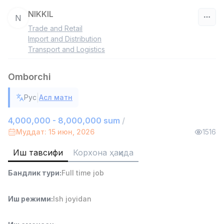
NIKKIL
N
Trade and Retail
Ўзбекистон
Import and Distribution
Transport and Logistics
Фильтр
Omborchi
Дўкон сотувчиси
TOP
3,000,000 - 6,000,000 sum
/
|
Рус
Асл матн
MONDO BEST
Full time job
Ish joyidan
4,000,000 - 8,000,000 sum
/
Муддат: 15 июн, 2026
1516
Сотув агенти
TOP
Иш тавсифи
Корхона ҳақида
7,000,000 - 15,000,000 sum
/
VITAREX
Бандлик тури
:
Full time job
Side job
Ish joyidan
Иш режими
:
Ish joyidan
Оператор Колл-маркази
TOP
3,000,000 - 8,000,000 sum
/
VITAREX