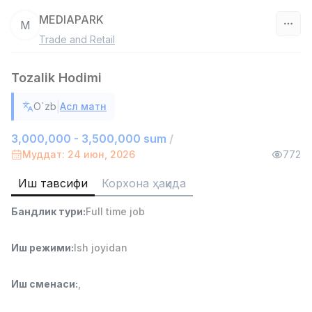
MEDIAPARK
M
Trade and Retail
Ўзбекистон
Tozalik Hodimi
Фильтр
|
O`zb
Асл матн
Дўкон сотувчиси
TOP
3,000,000 - 6,000,000 sum
/
3,000,000 - 3,500,000 sum
/
MONDO BEST
Муддат: 24 июн, 2026
772
Full time job
Ish joyidan
Иш тавсифи
Корхона ҳақида
Сотув агенти
TOP
Бандлик тури
:
Full time job
7,000,000 - 15,000,000 sum
/
VITAREX
Side job
Ish joyidan
Иш режими
:
Ish joyidan
Оператор Колл-маркази
TOP
Иш сменаси
:
,
3,000,000 - 8,000,000 sum
/
VITAREX