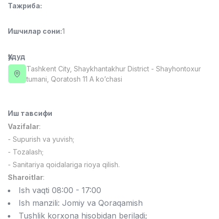
Тажриба
:
Full time job
Ish joyidan
Ишчилар сони
:
1
Фаст фуд Ошпази
TOP
2,600,000 - 5,000,000 sum
/
LES AILES
Ҳудуд
Full time job
Ish joyidan
Tashkent City
, Shaykhantakhur District
- Shayhontoxur
tumani, Qoratosh 11 A ko’chasi
Фармацевт
TOP
3,000,000 - 10,000,000 sum
/
NAVBAHOR APTEKA
Иш тавсифи
Full time job
Ish joyidan
Vazifalar
:
- Supurish va yuvish;
Сотув бўйича агент
TOP
- Tozalash;
Келишилади
- Sanitariya qoidalariga rioya qilish.
LION_ESTATE
Sharoitlar
:
Full time job
Ish joyidan
Ish vaqti 08:00 - 17:00
Ish manzili: Jomiy va Qoraqamish
Ўқитувчи IELTS
Вакансиялар
Соҳалар
Корхоналар
Профил
Янги
Tushlik korxona hisobidan beriladi;
3,000,000 - 10,000,000 sum
/