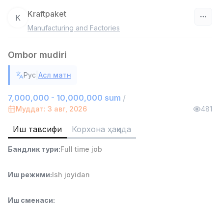
Kraftpaket
K
Manufacturing and Factories
Ўзбекистон
Ombor mudiri
Фильтр
|
Рус
Асл матн
Сотув агенти
TOP
7,000,000 - 15,000,000 sum
/
7,000,000 - 10,000,000 sum
/
VITAREX
Муддат: 3 авг, 2026
481
Side job
Ish joyidan
Иш тавсифи
Корхона ҳақида
Савдо бошлиғи
TOP
Бандлик тури
:
Full time job
6,000,000 - 15,000,000 sum
/
ASIAN
Full time job
Ish joyidan
Иш режими
:
Ish joyidan
Омбор ёрдамчиси
TOP
Иш сменаси
:
4,280,000 sum
/
ASIAN