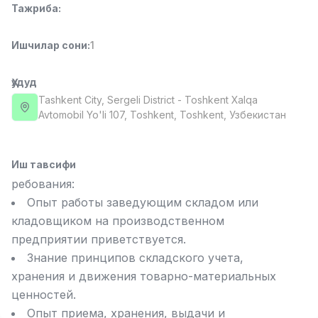
Тажриба
:
Full time job
Ish joyidan
Ишчилар сони
:
1
Етказиб бериш
TOP
3,500,000 - 8,000,000 sum
/
ASIAN
Ҳудуд
Full time job
Ish joyidan
Tashkent City
, Sergeli District
- Toshkent Xalqa
Avtomobil Yo'li 107, Тоshkent, Toshkent, Узбекистан
Фармацевт
TOP
3,000,000 - 10,000,000 sum
/
NAVBAHOR APTEKA
Иш тавсифи
Full time job
Ish joyidan
ребования:
Опыт работы заведующим складом или
Сотув Оператори (Фақат қизлар!)
TOP
кладовщиком на производственном
Келишилади
предприятии приветствуется.
NAFF
Знание принципов складского учета,
Full time job
Ish joyidan
хранения и движения товарно-материальных
ценностей.
Сотув бўйича агент
Вакансиялар
Соҳалар
Корхоналар
Профил
TOP
Келишилади
Опыт приема, хранения, выдачи и