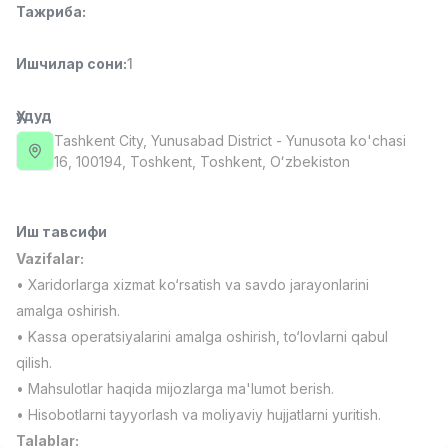
Тажриба
:
Full time job
Ish joyidan
Ишчилар сони
:
1
Фаст фуд Ошпази
TOP
2,600,000 - 5,000,000 sum
/
LES AILES
Ҳудуд
Full time job
Ish joyidan
Tashkent City
, Yunusabad District
- Yunusota ko'chasi
16, 100194, Тоshkent, Toshkent, Oʻzbekiston
Фармацевт
TOP
3,000,000 - 10,000,000 sum
/
NAVBAHOR APTEKA
Иш тавсифи
Full time job
Ish joyidan
Vazifalar:
• Xaridorlarga xizmat ko‘rsatish va savdo jarayonlarini
Сотув Оператори (Фақат қизлар!)
TOP
amalga oshirish.
Келишилади
• Kassa operatsiyalarini amalga oshirish, to‘lovlarni qabul
NAFF
qilish.
Full time job
Ish joyidan
• Mahsulotlar haqida mijozlarga ma'lumot berish.
• Hisobotlarni tayyorlash va moliyaviy hujjatlarni yuritish.
Сотув бўйича агент
Вакансиялар
Соҳалар
Корхоналар
Профил
TOP
Келишилади
Talablar: