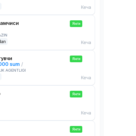
Кеча
дамчиси
Янги
AZIN
dan
Кеча
тувчи
Янги
,000 sum
/
IK AGENTLIGI
Кеча
р
Янги
Кеча
Янги