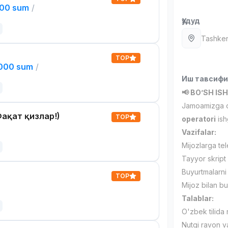
000 sum
/
Ҳудуд
Tashken
TOP
,000 sum
/
Иш тавсиф
📢 BO’SH ISH
Jamoamizga 
ақат қизлар!)
TOP
operatori
ishg
Vazifalar:
Mijozlarga tel
Tayyor skript
Buyurtmalarni 
TOP
Mijoz bilan b
Talablar:
O'zbek tilida 
Nutqi ravon v