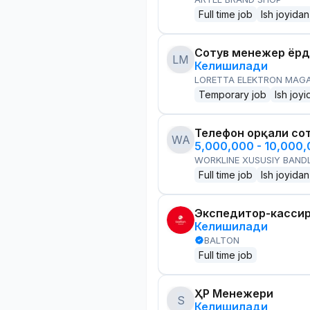
Full time job
Ish joyidan
Сотув менежер ёр
LM
Келишилади
LORETTA ELEKTRON MAG
Temporary job
Ish joyi
Телефон орқали со
WA
5,000,000 - 10,000
WORKLINE XUSUSIY BANDL
Full time job
Ish joyidan
Экспедитор-касси
Келишилади
BALTON
Full time job
ҲР Менежери
S
Келишилади