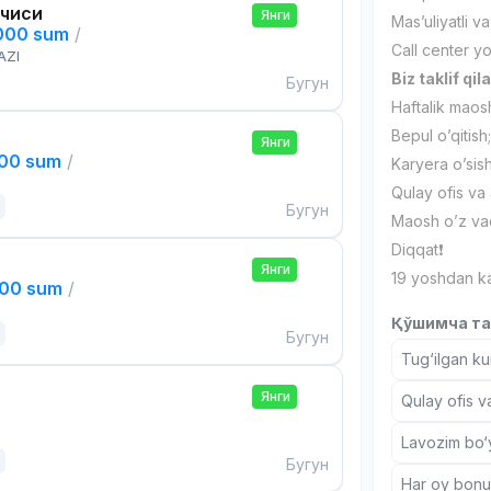
чиси
Янги
Mas’uliyatli v
,000 sum
/
Call center yo
AZI
Biz taklif qil
Бугун
Haftalik maos
Bepul o’qitish
Янги
000 sum
/
Karyera o’sish
Qulay ofis va 
Бугун
Maosh o’z vaq
Diqqat❗️
Янги
19 yoshdan ka
000 sum
/
Қўшимча та
Бугун
Tug‘ilgan ku
Янги
Qulay ofis v
Lavozim bo‘y
Бугун
Har oy bonus