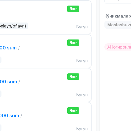
Янги
Кўникмала
Moslashuvch
onlayn/oflayn)
Бугун
Янги
Ногиронла
000 sum
/
Бугун
Янги
000 sum
/
Бугун
Янги
,000 sum
/
Бугун