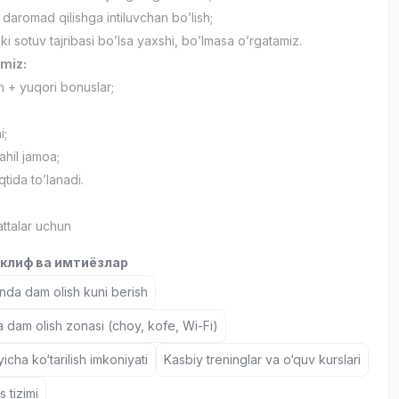
a daromad qilishga intiluvchan bo’lish;
ki sotuv tajribasi bo’lsa yaxshi, bo’lmasa o’rgatamiz.
amiz:
h + yuqori bonuslar;
;
i;
ahil jamoa;
tida to’lanadi.
ttalar uchun
клиф ва имтиёзлар
nda dam olish kuni berish
a dam olish zonasi (choy, kofe, Wi-Fi)
icha ko‘tarilish imkoniyati
Kasbiy treninglar va o‘quv kurslari
 tizimi