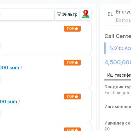
Eneryg
EL
Фильтр
Boshqa
TOP
Call Cente
|
O`zb
Ас
4,500,00
TOP
,000 sum
/
Иш тавсиф
Бандлик ту
Full time job
TOP
000 sum
/
Иш сменас
Ишчилар со
20
TOP