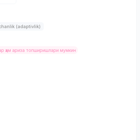
р
anlik (adaptivlik)
р ҳам ариза топширишлари мумкин