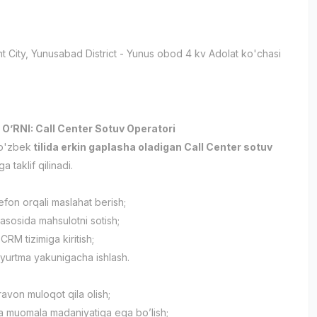
t City
, Yunusabad District
- Yunus obod 4 kv Adolat ko'chasi
и
 O’RNI: Call Center Sotuv Operatori
o'zbek
tilida erkin gaplasha oladigan Call Center sotuv
a taklif qilinadi.
efon orqali maslahat berish;
 asosida mahsulotni sotish;
CRM tizimiga kiritish;
uyurtma yakunigacha ishlash.
ravon muloqot qila olish;
a muomala madaniyatiga ega bo’lish;