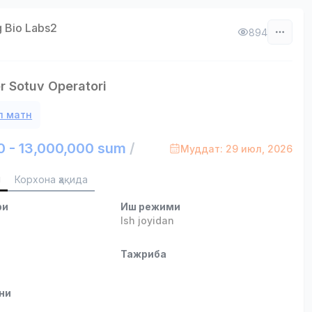
 Bio Labs2
894
r Sotuv Operatori
л матн
0 - 13,000,000 sum
/
Муддат: 29 июл, 2026
и
Корхона ҳақида
ри
Иш режими
Ish joyidan
и
Тажриба
ни