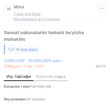
Motul
M
Trade and Retail
Ўзбекистон
Manufacturing and Factories
Фильтр
Sanoat uskunalarini tanlash bo‘yicha
muhandis
Савдо бошлиғи
TOP
6,000,000 - 15,000,000 sum
/
|
O`zb
Асл матн
ASIAN
Full time job
Ish joyidan
7,000,000 - 10,000,000 sum
/
Муддат: 2 авг, 2026
406
Омбор ёрдамчиси
TOP
4,280,000 sum
/
Иш тавсифи
Корхона ҳақида
ASIAN
Full time job
Ish joyidan
Бандлик тури
:
Full time job
Дўкон сотувчиси
Иш режими
:
Ish joyidan
TOP
3,000,000 - 6,000,000 sum
/
MONDO BEST