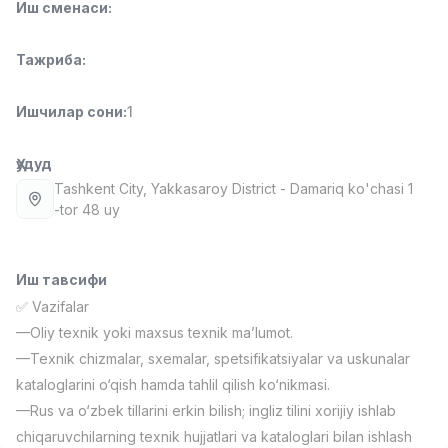
Иш сменаси
:
Full time job
Ish joyidan
Тажриба
:
Фаст фуд Ошпази
TOP
2,600,000 - 5,000,000 sum
/
LES AILES
Ишчилар сони
:
1
Full time job
Ish joyidan
Ҳудуд
Фармацевт
Tashkent City
, Yakkasaroy District
- Damariq ko'chasi 1
TOP
3,000,000 - 10,000,000 sum
/
-tor 48 uy
NAVBAHOR APTEKA
Full time job
Ish joyidan
Иш тавсифи
Сотув Оператори (Фақат қизлар!)
TOP
✅ Vazifalar
Келишилади
—Oliy texnik yoki maxsus texnik ma’lumot.
NAFF
—Texnik chizmalar, sxemalar, spetsifikatsiyalar va uskunalar
Full time job
Ish joyidan
kataloglarini o‘qish hamda tahlil qilish ko‘nikmasi.
—Rus va o‘zbek tillarini erkin bilish; ingliz tilini xorijiy ishlab
Сотув бўйича агент
Вакансиялар
Соҳалар
Корхоналар
Профил
TOP
chiqaruvchilarning texnik hujjatlari va kataloglari bilan ishlash
Келишилади