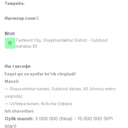
Тажриба
:
Full time job
Ish joyidan
Ишчилар сони
:
5
Фармацевт
TOP
3,000,000 - 10,000,000 sum
/
NAVBAHOR APTEKA
Ҳудуд
Full time job
Ish joyidan
Tashkent City
, Shaykhantakhur District
- Gulobod
mahalasi 85
Сотув Оператори (Фақат қизлар!)
TOP
Келишилади
NAFF
Иш тавсифи
Full time job
Ish joyidan
Faqat qiz va ayollar ko'rib chiqiladi!
Manzil:
Сотув бўйича агент
TOP
— Shayxontohur tumani, Gulobod dahasi, 85 (chorsu metro
Келишилади
yaqinida);
LION_ESTATE
— Uchtepa tumani, Ko‘kcha-Oqtepa.
Full time job
Ish joyidan
Ish sharoitlari:
Oylik maosh:
3 000 000 (fiksa) - 15 000 000 (KPI
СЕФР Инглиз Тили Ўқитувчиси
Вакансиялар
Соҳалар
Корхоналар
Профил
Янги
2,000,000 - 10,000,000 sum
/
bilan)