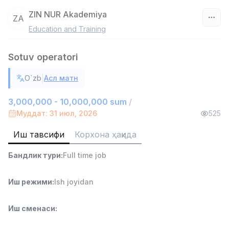
ZIN NUR Akademiya
ZA
Education and Training
Ўзбекистон
Sotuv operatori
Фильтр
|
O`zb
Асл матн
Савдо бошлиғи
TOP
6,000,000 - 15,000,000 sum
/
3,000,000 - 10,000,000 sum
/
ASIAN
Муддат: 31 июл, 2026
525
Full time job
Ish joyidan
Иш тавсифи
Корхона ҳақида
Омбор ёрдамчиси
TOP
Бандлик тури
:
Full time job
4,280,000 sum
/
ASIAN
Full time job
Ish joyidan
Иш режими
:
Ish joyidan
Етказиб бериш
TOP
Иш сменаси
:
3,500,000 - 8,000,000 sum
/
ASIAN