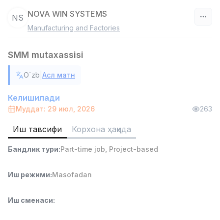
NOVA WIN SYSTEMS
NS
Manufacturing and Factories
Ўзбекистон
SMM mutaxassisi
Фильтр
|
O`zb
Асл матн
Сотув агенти
TOP
7,000,000 - 15,000,000 sum
/
Келишилади
VITAREX
Муддат: 29 июл, 2026
263
Side job
Ish joyidan
Иш тавсифи
Корхона ҳақида
Савдо бошлиғи
TOP
Бандлик тури
:
Part-time job
,
Project-based
6,000,000 - 15,000,000 sum
/
ASIAN
Full time job
Ish joyidan
Иш режими
:
Masofadan
Омбор ёрдамчиси
TOP
Иш сменаси
:
4,280,000 sum
/
ASIAN