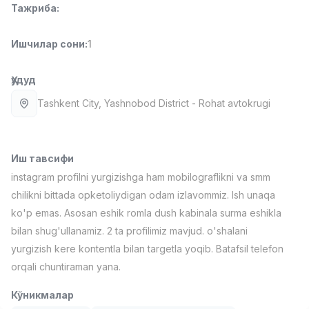
Тажриба
:
Full time job
Ish joyidan
Ишчилар сони
:
1
Етказиб бериш
TOP
3,500,000 - 8,000,000 sum
/
ASIAN
Ҳудуд
Full time job
Ish joyidan
Tashkent City
, Yashnobod District
- Rohat avtokrugi
Фармацевт
TOP
3,000,000 - 10,000,000 sum
/
NAVBAHOR APTEKA
Иш тавсифи
Full time job
Ish joyidan
instagram profilni yurgizishga ham mobilograflikni va smm
chilikni bittada opketoliydigan odam izlavommiz. Ish unaqa
Сотув Оператори (Фақат қизлар!)
TOP
ko'p emas. Asosan eshik romla dush kabinala surma eshikla
Келишилади
bilan shug'ullanamiz. 2 ta profilimiz mavjud. o'shalani
NAFF
yurgizish kere kontentla bilan targetla yoqib. Batafsil telefon
Full time job
Ish joyidan
orqali chuntiraman yana.
Сотув бўйича агент
Вакансиялар
Соҳалар
Корхоналар
Профил
TOP
Кўникмалар
Келишилади