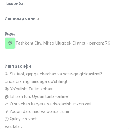
Тажриба
:
Full time job
Ish joyidan
Ишчилар сони
:
5
Фаст фуд Ошпази
TOP
2,600,000 - 5,000,000 sum
/
LES AILES
Ҳудуд
Full time job
Ish joyidan
Tashkent City
, Mirzo Ulugbek District
- parkent 76
Фармацевт
TOP
3,000,000 - 10,000,000 sum
/
NAVBAHOR APTEKA
Иш тавсифи
Full time job
Ish joyidan
🎯 Siz faol, gapga chechan va sotuvga qiziqasizmi?
Unda bizning jamoaga qo‘shiling!
Сотув Оператори (Фақат қизлар!)
TOP
📚 Yo‘nalish: Ta’lim sohasi
Келишилади
🏠 Ishlash turi: Uydan turib (online)
NAFF
📈 O‘suvchan karyera va rivojlanish imkoniyati
Full time job
Ish joyidan
💰 Yuqori daromad va bonus tizimi
🕐 Qulay ish vaqti
Сотув бўйича агент
Вакансиялар
Соҳалар
Корхоналар
Профил
TOP
Vazifalar:
Келишилади