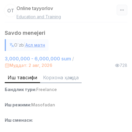
Online tayyorlov
OT
Education and Training
Ўзбекистон
Savdo menejeri
Фильтр
|
O`zb
Асл матн
Савдо бошлиғи
TOP
6,000,000 - 15,000,000 sum
/
3,000,000 - 6,000,000 sum
/
ASIAN
Муддат: 2 авг, 2026
728
Full time job
Ish joyidan
Иш тавсифи
Корхона ҳақида
Омбор ёрдамчиси
TOP
Бандлик тури
:
Freelance
4,280,000 sum
/
ASIAN
Full time job
Ish joyidan
Иш режими
:
Masofadan
Етказиб бериш
TOP
Иш сменаси
:
3,500,000 - 8,000,000 sum
/
ASIAN