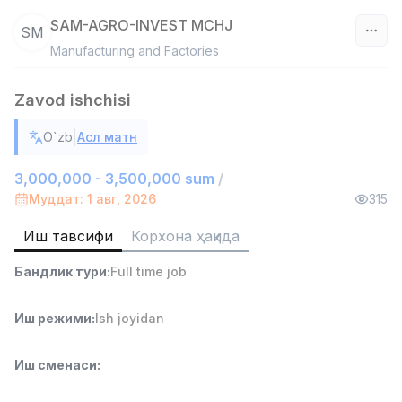
SAM-AGRO-INVEST MCHJ
SM
Manufacturing and Factories
Ўзбекистон
Zavod ishchisi
Фильтр
|
O`zb
Асл матн
Дўкон сотувчиси
TOP
3,000,000 - 6,000,000 sum
/
3,000,000 - 3,500,000 sum
/
MONDO BEST
Муддат: 1 авг, 2026
315
Full time job
Ish joyidan
Иш тавсифи
Корхона ҳақида
Сотув агенти
TOP
Бандлик тури
:
Full time job
7,000,000 - 15,000,000 sum
/
VITAREX
Side job
Ish joyidan
Иш режими
:
Ish joyidan
Оператор Колл-маркази
TOP
Иш сменаси
:
3,000,000 - 8,000,000 sum
/
VITAREX