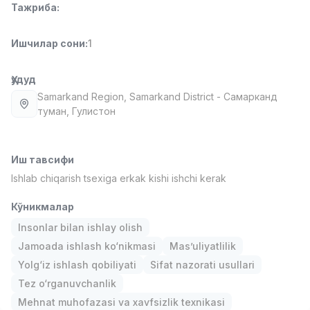
Тажриба
:
Full time job
Ish joyidan
Ишчилар сони
:
1
Сотув менежери
TOP
4,000,000 - 10,000,000 sum
/
PROFI MANY
Ҳудуд
Full time job
Ish joyidan
Samarkand Region
, Samarkand District
- Самарканд
туман, Гулистон
Фаст фуд Ошпази
TOP
2,600,000 - 5,000,000 sum
/
LES AILES
Иш тавсифи
Full time job
Ish joyidan
Ishlab chiqarish tsexiga erkak kishi ishchi kerak
Кўникмалар
Фармацевт
TOP
3,000,000 - 10,000,000 sum
/
Insonlar bilan ishlay olish
NAVBAHOR APTEKA
Jamoada ishlash ko‘nikmasi
Mas’uliyatlilik
Full time job
Ish joyidan
Yolg‘iz ishlash qobiliyati
Sifat nazorati usullari
Tez o‘rganuvchanlik
Сотув бўйича агент
Вакансиялар
Соҳалар
Корхоналар
Профил
TOP
Mehnat muhofazasi va xavfsizlik texnikasi
Келишилади