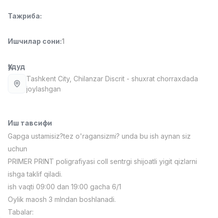
Full time job
Ish joyidan
Тажриба
:
Фаст фуд Ошпази
TOP
Ишчилар сони
:
1
2,600,000 - 5,000,000 sum
/
LES AILES
Full time job
Ish joyidan
Ҳудуд
Tashkent City
, Chilanzar Discrit
- shuxrat chorraxdada
joylashgan
Фармацевт
TOP
3,000,000 - 10,000,000 sum
/
NAVBAHOR APTEKA
Full time job
Ish joyidan
Иш тавсифи
Gapga ustamisiz?tez o'ragansizmi? unda bu ish aynan siz
Сотув бўйича агент
uchun
TOP
Келишилади
PRIMER PRINT poligrafiyasi coll sentrgi shijoatli yigit qizlarni
LION_ESTATE
ishga taklif qiladi.
Full time job
Ish joyidan
ish vaqti 09:00 dan 19:00 gacha 6/1
Oylik maosh 3 mlndan boshlanadi.
Ўқитувчи IELTS
Вакансиялар
Соҳалар
Корхоналар
Профил
Янги
Tabalar:
3,000,000 - 10,000,000 sum
/