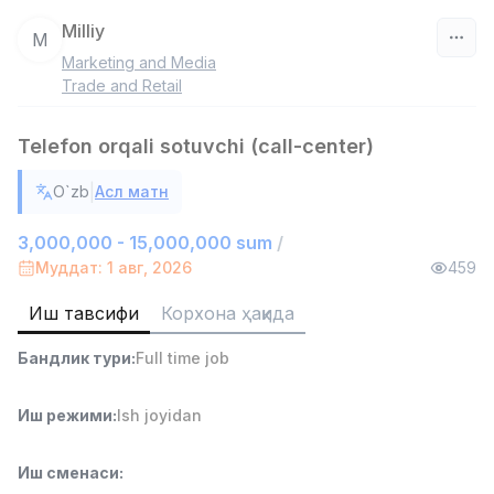
Milliy
M
Marketing and Media
Ўзбекистон
Trade and Retail
Фильтр
Telefon orqali sotuvchi (call-center)
Дўкон сотувчиси
|
O`zb
Асл матн
TOP
3,000,000 - 6,000,000 sum
/
MONDO BEST
3,000,000 - 15,000,000 sum
/
Full time job
Ish joyidan
Муддат: 1 авг, 2026
459
Иш тавсифи
Корхона ҳақида
Сотув агенти
TOP
7,000,000 - 15,000,000 sum
/
Бандлик тури
:
Full time job
VITAREX
Side job
Ish joyidan
Иш режими
:
Ish joyidan
Оператор Колл-маркази
TOP
3,000,000 - 8,000,000 sum
/
Иш сменаси
:
VITAREX