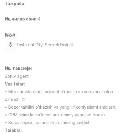
Тажриба
:
Full time job
Ish joyidan
Ишчилар сони
:
4
Фаст фуд Ошпази
TOP
2,600,000 - 5,000,000 sum
/
LES AILES
Ҳудуд
Full time job
Ish joyidan
Tashkent City
, Sergeli District
Фармацевт
TOP
3,000,000 - 10,000,000 sum
/
NAVBAHOR APTEKA
Иш тавсифи
Full time job
Ish joyidan
Sotuv agenti
Vazifalar:
Сотув Оператори (Фақат қизлар!)
TOP
• Mijozlar bilan faol muloqot o‘rnatish va sotuvni amalga
Келишилади
oshirish. 🤝
NAFF
• Bozor tahlilini o‘tkazish va yangi imkoniyatlarni aniqlash.
Full time job
Ish joyidan
• CRM tizimida ma’lumotlarni doimiy yangilab borish.
• Sotuv rejasini bajarish va oshirishga intilish.
Сотув бўйича агент
Вакансиялар
Соҳалар
Корхоналар
Профил
TOP
Talablar:
Келишилади