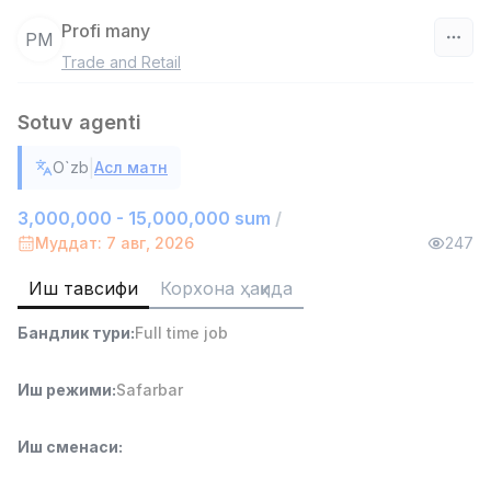
Profi many
PM
Trade and Retail
Ўзбекистон
Sotuv agenti
Фильтр
|
O`zb
Асл матн
Омбор ёрдамчиси
TOP
4,280,000 sum
/
3,000,000 - 15,000,000 sum
/
ASIAN
Муддат: 7 авг, 2026
247
Full time job
Ish joyidan
Иш тавсифи
Корхона ҳақида
Савдо бошлиғи
TOP
Бандлик тури
:
Full time job
6,000,000 - 15,000,000 sum
/
ASIAN
Full time job
Ish joyidan
Иш режими
:
Safarbar
Дўкон сотувчиси
TOP
Иш сменаси
:
3,000,000 - 6,000,000 sum
/
MONDO BEST