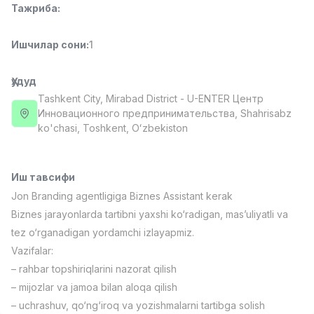
Тажриба
:
Full time job
Ish joyidan
Ишчилар сони
:
1
Фармацевт
TOP
3,000,000 - 10,000,000 sum
/
NAVBAHOR APTEKA
Ҳудуд
Full time job
Ish joyidan
Tashkent City
, Mirabad District
- U-ENTER Центр
Инновационного предпринимательства, Shahrisabz
ko'chasi, Тоshkent, Oʻzbekiston
Сотув Оператори (Фақат қизлар!)
TOP
Келишилади
NAFF
Full time job
Ish joyidan
Иш тавсифи
Jon Branding agentligiga Biznes Assistant kerak
Сотув бўйича агент
Biznes jarayonlarda tartibni yaxshi ko‘radigan, mas’uliyatli va
TOP
Келишилади
tez o‘rganadigan yordamchi izlayapmiz.
LION_ESTATE
Vazifalar:
Full time job
Ish joyidan
– rahbar topshiriqlarini nazorat qilish
– mijozlar va jamoa bilan aloqa qilish
СММ менежери
Вакансиялар
Соҳалар
Корхоналар
Профил
Янги
– uchrashuv, qo‘ng‘iroq va yozishmalarni tartibga solish
1,000,000 - 2,500,000 sum
/