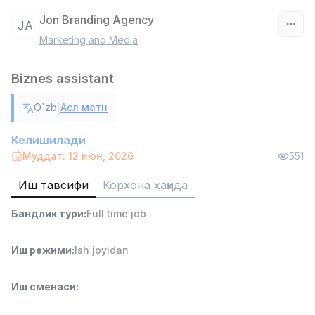
Jon Branding Agency
JA
Marketing and Media
Ўзбекистон
Biznes assistant
Фильтр
|
O`zb
Асл матн
Савдо бошлиғи
TOP
6,000,000 - 15,000,000 sum
/
Келишилади
ASIAN
Муддат: 12 июн, 2026
551
Full time job
Ish joyidan
Иш тавсифи
Корхона ҳақида
Омбор ёрдамчиси
TOP
Бандлик тури
:
Full time job
4,280,000 sum
/
ASIAN
Full time job
Ish joyidan
Иш режими
:
Ish joyidan
Етказиб бериш
TOP
Иш сменаси
:
3,500,000 - 8,000,000 sum
/
ASIAN