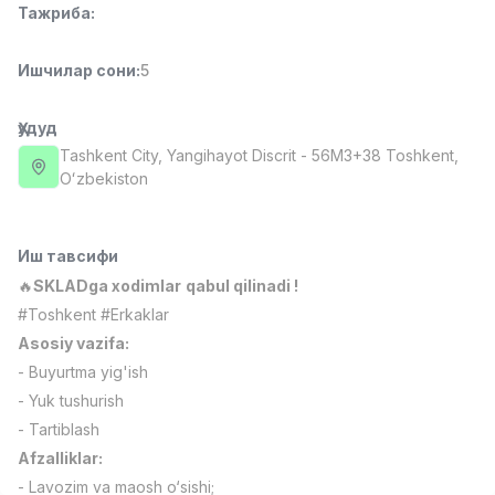
Тажриба
:
Full time job
Ish joyidan
Ишчилар сони
:
5
Фаст фуд Ошпази
TOP
2,600,000 - 5,000,000 sum
/
LES AILES
Ҳудуд
Full time job
Ish joyidan
Tashkent City
, Yangihayot Discrit
- 56M3+38 Тоshkent,
Oʻzbekiston
Фармацевт
TOP
3,000,000 - 10,000,000 sum
/
NAVBAHOR APTEKA
Иш тавсифи
Full time job
Ish joyidan
🔥
SKLADga xodimlar
qabul qilinadi !
#Toshkent #Erkaklar
Сотув Оператори (Фақат қизлар!)
TOP
Asosiy vazifa:
Келишилади
- Buyurtma yig'ish
NAFF
- Yuk tushurish
Full time job
Ish joyidan
- Tartiblash
Afzalliklar:
Сотув бўйича агент
Вакансиялар
Соҳалар
Корхоналар
Профил
TOP
Келишилади
- Lavozim va maosh o‘sishi;