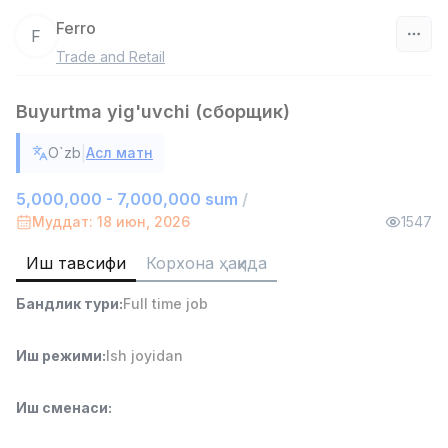
Ferro
F
Trade and Retail
Ўзбекистон
Buyurtma yig'uvchi (сборщик)
Фильтр
|
O`zb
Асл матн
Омбор ёрдамчиси
TOP
4,280,000 sum
/
5,000,000 - 7,000,000 sum
/
ASIAN
Муддат: 18 июн, 2026
1547
Full time job
Ish joyidan
Иш тавсифи
Корхона ҳақида
Етказиб бериш
TOP
Бандлик тури
:
Full time job
3,500,000 - 8,000,000 sum
/
ASIAN
Full time job
Ish joyidan
Иш режими
:
Ish joyidan
Савдо бошлиғи
TOP
Иш сменаси
:
6,000,000 - 15,000,000 sum
/
ASIAN