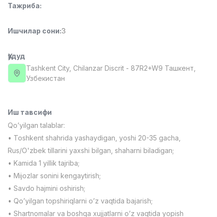
Тажриба
:
Full time job
Ish joyidan
Ишчилар сони
:
3
Фаст фуд Ошпази
TOP
2,600,000 - 5,000,000 sum
/
LES AILES
Ҳудуд
Full time job
Ish joyidan
Tashkent City
, Chilanzar Discrit
- 87R2+W9 Ташкент,
Узбекистан
Фармацевт
TOP
3,000,000 - 10,000,000 sum
/
NAVBAHOR APTEKA
Иш тавсифи
Full time job
Ish joyidan
Qo’yilgan talablar:
• Toshkent shahrida yashaydigan, yoshi 20-35 gacha,
Сотув Оператори (Фақат қизлар!)
TOP
Rus/O'zbek tillarini yaxshi bilgan, shaharni biladigan;
Келишилади
• Kamida 1 yillik tajriba;
NAFF
• Mijozlar sonini kengaytirish;
Full time job
Ish joyidan
• Savdo hajmini oshirish;
• Qo’yilgan topshiriqlarni o’z vaqtida bajarish;
Сотув бўйича агент
Вакансиялар
Соҳалар
Корхоналар
Профил
TOP
Келишилади
• Shartnomalar va boshqa xujjatlarni o’z vaqtida yopish