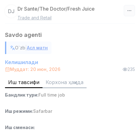
Dr Sante/The Doctor/Fresh Juice
DJ
Trade and Retail
Ўзбекистон
Savdo agenti
Фильтр
|
O`zb
Асл матн
Омбор ёрдамчиси
TOP
4,280,000 sum
/
Келишилади
ASIAN
Муддат: 20 июн, 2026
235
Full time job
Ish joyidan
Иш тавсифи
Корхона ҳақида
Савдо бошлиғи
TOP
Бандлик тури
:
Full time job
6,000,000 - 15,000,000 sum
/
ASIAN
Full time job
Ish joyidan
Иш режими
:
Safarbar
Дўкон сотувчиси
TOP
Иш сменаси
:
3,000,000 - 6,000,000 sum
/
MONDO BEST