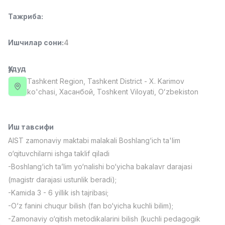
Full time job
Ish joyidan
Тажриба
:
Фаст фуд Ошпази
TOP
Ишчилар сони
:
4
2,600,000 - 5,000,000 sum
/
LES AILES
Full time job
Ish joyidan
Ҳудуд
Tashkent Region
, Tashkent District
- X. Karimov
ko'chasi, Хасанбой, Toshkent Viloyati, Oʻzbekiston
Фармацевт
TOP
3,000,000 - 10,000,000 sum
/
NAVBAHOR APTEKA
Full time job
Ish joyidan
Иш тавсифи
AIST zamonaviy maktabi malakali Boshlang‘ich ta'lim
Сотув бўйича агент
o‘qituvchilarni ishga taklif qiladi
TOP
Келишилади
-Boshlang‘ich ta’lim yo‘nalishi bo‘yicha bakalavr darajasi
LION_ESTATE
(magistr darajasi ustunlik beradi);
Full time job
Ish joyidan
-Kamida 3 - 6 yillik ish tajribasi;
-O‘z fanini chuqur bilish (fan bo‘yicha kuchli bilim);
Ўқитувчи IELTS
Вакансиялар
Соҳалар
Корхоналар
Профил
Янги
-Zamonaviy o‘qitish metodikalarini bilish (kuchli pedagogik
3,000,000 - 10,000,000 sum
/