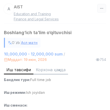
AIST
A
Education and Training
Ўзбекистон
Finance and Legal Services
Фильтр
Boshlang‘ich taʼlim o‘qituvchisi
Дўкон сотувчиси
|
O`zb
Асл матн
TOP
3,000,000 - 6,000,000 sum
/
MONDO BEST
10,000,000 - 12,000,000 sum
/
Full time job
Ish joyidan
Муддат: 19 июн, 2026
754
Иш тавсифи
Корхона ҳақида
Сотув агенти
TOP
7,000,000 - 15,000,000 sum
/
Бандлик тури
:
Full time job
VITAREX
Side job
Ish joyidan
Иш режими
:
Ish joyidan
Оператор Колл-маркази
TOP
3,000,000 - 8,000,000 sum
/
Иш сменаси
:
VITAREX