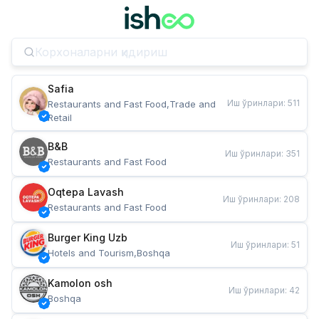
Safia
Иш ўринлари
:
511
Restaurants and Fast Food,Trade and 
Retail
B&B
Иш ўринлари
:
351
Restaurants and Fast Food
Oqtepa Lavash
Иш ўринлари
:
208
Restaurants and Fast Food
Burger King Uzb
Иш ўринлари
:
51
Hotels and Tourism,Boshqa
Kamolon osh
Иш ўринлари
:
42
Boshqa