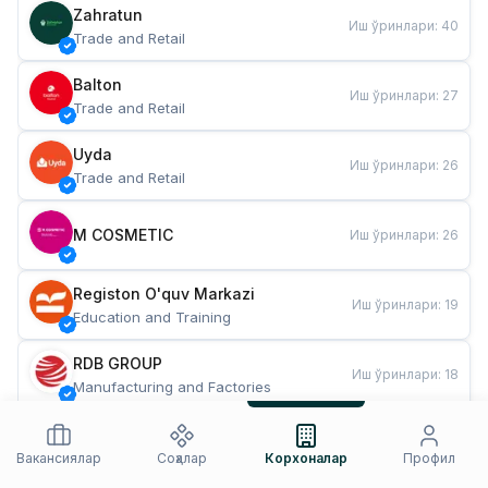
Zahratun
Иш ўринлари
:
40
Trade and Retail
Balton
Иш ўринлари
:
27
Trade and Retail
Uyda
Иш ўринлари
:
26
Trade and Retail
M COSMETIC
Иш ўринлари
:
26
Registon O'quv Markazi
Иш ўринлари
:
19
Education and Training
RDB GROUP
Иш ўринлари
:
18
Manufacturing and Factories
TESTO
Иш ўринлари
:
10
Restaurants and Fast Food
Вакансиялар
Соҳалар
Корхоналар
Профил