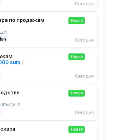
Сегодня
ра по продажам
Новая
AZIN
dan
Сегодня
ажам
Новая
,000 sum
/
Сегодня
водстве
Новая
HEMICALS
Сегодня
екаря
Новая