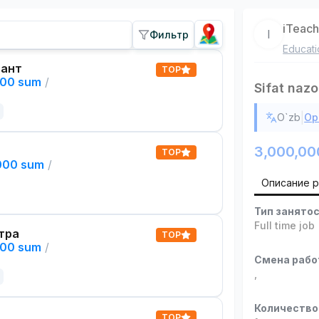
iTeac
I
Фильтр
Educati
тант
TOP
000 sum
/
Sifat nazo
|
O`zb
Ор
3,000,00
TOP
,000 sum
/
Описание 
Тип занято
Full time job
тра
TOP
000 sum
/
Смена раб
,
Количество
TOP