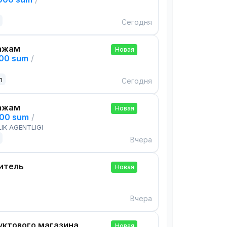
Сегодня
ажам
Новая
000 sum
/
n
Сегодня
ажам
Новая
000 sum
/
IK AGENTLIGI
Вчера
итель
Новая
Вчера
ктового магазина
Новая