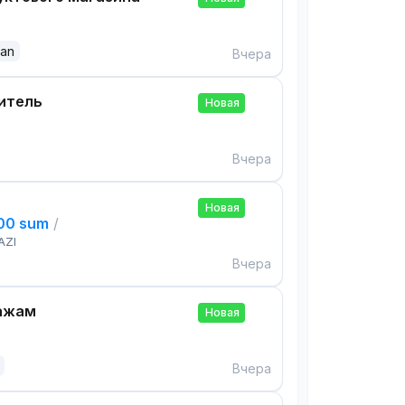
dan
Вчера
итель
Новая
Вчера
Новая
000 sum
/
AZI
Вчера
ажам
Новая
Вчера