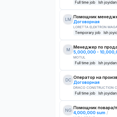
Full time job
Ish joyidan
Помощник менедже
LM
Договорная
LORETTA ELEKTRON MAG
Temporary job
Ish joyi
Менеджер по прод
M
5,000,000 - 10,000
MOTUL
Full time job
Ish joyidan
Оператор на произ
DC
Договорная
DRACO CONSTRUCTION C
Full time job
Ish joyidan
Помощник повара/п
NG
4,000,000 sum
/