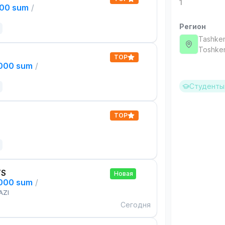
1
000 sum
/
Регион
Tashken
Тоshken
TOP
,000 sum
/
Студенты 
TOP
TS
Новая
,000 sum
/
AZI
Сегодня