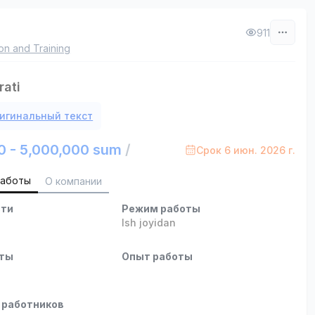
h
911
on and Training
rati
игинальный текст
0 - 5,000,000 sum
/
Срок 6 июн. 2026 г.
работы
О компании
сти
Режим работы
Ish joyidan
оты
Опыт работы
 работников