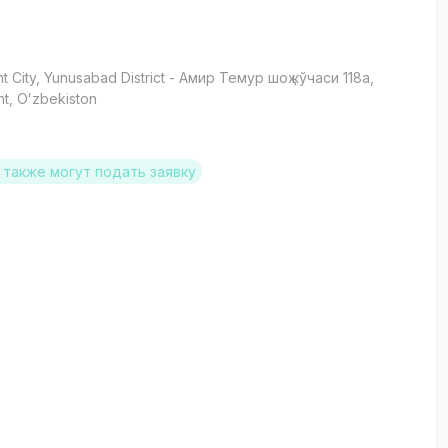
t City
, Yunusabad District
- Амир Темур шоҳ кўчаси 118a,
t, Oʻzbekiston
также могут подать заявку