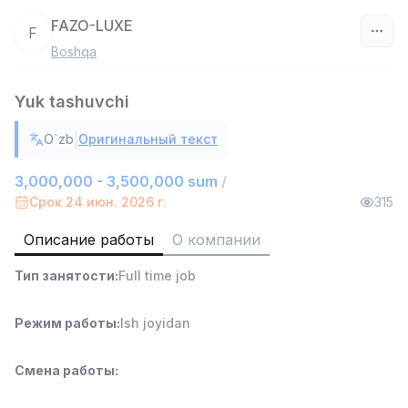
FAZO-LUXE
F
Boshqa
Узбекистан
Yuk tashuvchi
Фильтр
|
O`zb
Оригинальный текст
Руководитель отдела продаж
TOP
6,000,000 - 15,000,000 sum
/
3,000,000 - 3,500,000 sum
/
ASIAN
Срок 24 июн. 2026 г.
315
Full time job
Ish joyidan
Описание работы
О компании
Работник склада
TOP
Тип занятости
:
Full time job
4,280,000 sum
/
ASIAN
Full time job
Ish joyidan
Режим работы
:
Ish joyidan
Продавец-консультант
TOP
Смена работы
:
3,000,000 - 6,000,000 sum
/
MONDO BEST