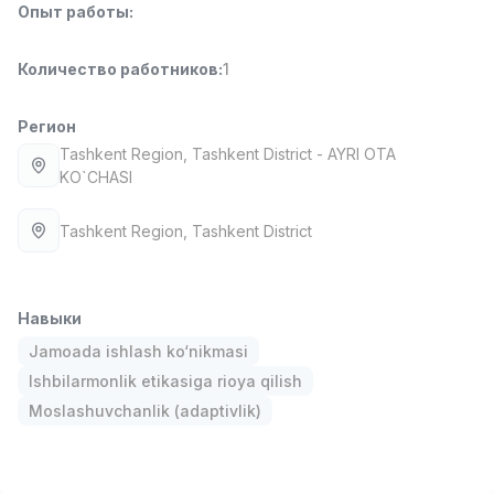
Опыт работы
:
Full time job
Ish joyidan
Количество работников
:
1
Повар фастфуда
TOP
2,600,000 - 5,000,000 sum
/
LES AILES
Регион
Full time job
Ish joyidan
Tashkent Region
, Tashkent District
- AYRI OTA
KO`CHASI
Фармацевт
TOP
3,000,000 - 10,000,000 sum
/
Tashkent Region
, Tashkent District
NAVBAHOR APTEKA
Full time job
Ish joyidan
Навыки
Оператор по продажам (Только для
TOP
Jamoada ishlash ko‘nikmasi
девушек!)
Договорная
Ishbilarmonlik etikasiga rioya qilish
NAFF
Moslashuvchanlik (adaptivlik)
Full time job
Ish joyidan
Вакансии
Категории
Компании
Профиль
Агент по продажам
TOP