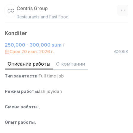
Centris Group
CG
Restaurants and Fast Food
Узбекистан
Konditer
Фильтр
250,000 - 300,000 sum
/
Продавец-консультант
Срок 20 июн. 2026 г.
1098
TOP
3,000,000 - 6,000,000 sum
/
MONDO BEST
Описание работы
О компании
Full time job
Ish joyidan
Тип занятости
:
Full time job
Агент по продажам
TOP
Режим работы
:
Ish joyidan
7,000,000 - 15,000,000 sum
/
VITAREX
Side job
Ish joyidan
Смена работы
:
,
Оператор колл-центра
TOP
Опыт работы
:
3,000,000 - 8,000,000 sum
/
VITAREX