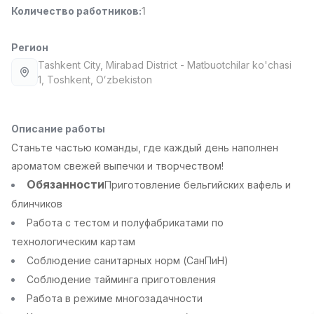
Количество работников
:
1
Full time job
Ish joyidan
Регион
Повар фастфуда
TOP
2,600,000 - 5,000,000 sum
/
Tashkent City
, Mirabad District
- Matbuotchilar ko'chasi
LES AILES
1, Тоshkent, Oʻzbekiston
Full time job
Ish joyidan
Описание работы
Фармацевт
TOP
3,000,000 - 10,000,000 sum
/
Станьте частью команды, где каждый день наполнен
NAVBAHOR APTEKA
ароматом свежей выпечки и творчеством!
Full time job
Ish joyidan
Обязанности
Приготовление бельгийских вафель и
блинчиков
Агент по продажам
TOP
Работа с тестом и полуфабрикатами по
Договорная
LION_ESTATE
технологическим картам
Full time job
Ish joyidan
Соблюдение санитарных норм (СанПиН)
Соблюдение тайминга приготовления
Продавец
Вакансии
Категории
Компании
Профиль
Новая
Работа в режиме многозадачности
4,000,000 - 7,000,000 sum
/