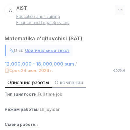
AIST
A
Education and Training
Узбекистан
Finance and Legal Services
Фильтр
Matematika o'qituvchisi (SAT)
Работник склада
|
O`zb
Оригинальный текст
TOP
4,280,000 sum
/
ASIAN
12,000,000 - 18,000,000 sum
/
Full time job
Ish joyidan
Срок 24 июн. 2026 г.
284
Описание работы
О компании
Руководитель отдела продаж
TOP
6,000,000 - 15,000,000 sum
/
Тип занятости
:
Full time job
ASIAN
Full time job
Ish joyidan
Режим работы
:
Ish joyidan
Повар фастфуда
TOP
2,600,000 - 5,000,000 sum
/
Смена работы
:
LES AILES