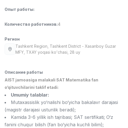
Full time job
Ish joyidan
Опыт работы
:
Фармацевт
TOP
Количество работников
:
4
3,000,000 - 10,000,000 sum
/
NAVBAHOR APTEKA
Full time job
Ish joyidan
Регион
Tashkent Region
, Tashkent District
- Xasanboy Guzar
MFY, TXAY yoqasi ko'chasi, 28 uy
Оператор по продажам (Только для
TOP
девушек!)
Договорная
NAFF
Описание работы
Full time job
Ish joyidan
AIST jamoasiga malakali SAT Matematika fan
o‘qituvchilarini taklif etadi:
Агент по продажам
TOP
Umumiy talablar:
Договорная
Mutaxassislik yo‘nalishi bo‘yicha bakalavr darajasi
LION_ESTATE
(magistr darajasi ustunlik beradi);
Full time job
Ish joyidan
Kamida 3-6 yillik ish tajribasi; SAT sertifikati; O‘z
Вакансии
Категории
Компании
Профиль
fanini chuqur bilish (fan bo‘yicha kuchli bilim);
Помощник учителя (Математика)
Новая