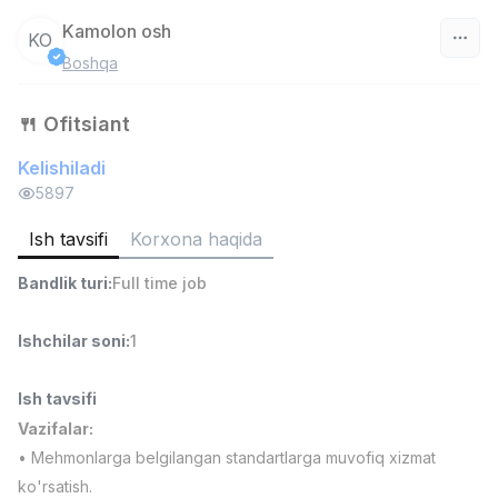
Kamolon osh
KO
Boshqa
O‘zbekiston
🍴 Ofitsiant
Filtr
Kelishiladi
Do'kon sotuvchisi
5897
TOP
3,000,000 - 6,000,000 sum
/
MONDO BEST
Ish tavsifi
Korxona haqida
Full time job
Ish joyidan
Bandlik turi
:
Full time job
Sotuv agenti
TOP
Ishchilar soni
:
1
7,000,000 - 15,000,000 sum
/
VITAREX
Side job
Ish joyidan
Ish tavsifi
Vazifalar:
Operator Call-markazi
TOP
• Mehmonlarga belgilangan standartlarga muvofiq xizmat
3,000,000 - 8,000,000 sum
/
ko'rsatish.
VITAREX