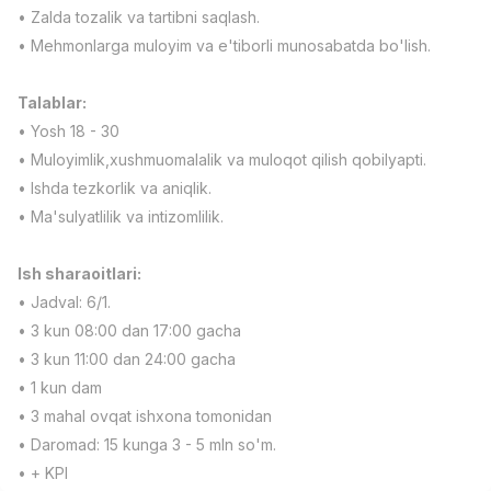
• Zalda tozalik va tartibni saqlash.
Full time job
Ish joyidan
• Mehmonlarga muloyim va e'tiborli munosabatda bo'lish.
Fast food Oshpazi
TOP
2,600,000 - 5,000,000 sum
/
Talablar:
LES AILES
• Yosh 18 - 30
Full time job
Ish joyidan
• Muloyimlik,xushmuomalalik va muloqot qilish qobilyapti.
• Ishda tezkorlik va aniqlik.
Farmatsevt
TOP
• Ma'sulyatlilik va intizomlilik.
3,000,000 - 10,000,000 sum
/
NAVBAHOR APTEKA
Full time job
Ish joyidan
Ish sharaoitlari:
• Jadval: 6/1.
• 3 kun 08:00 dan 17:00 gacha
Sotuv bo'yicha agent
TOP
Kelishiladi
• 3 kun 11:00 dan 24:00 gacha
LION_ESTATE
• 1 kun dam
Full time job
Ish joyidan
• 3 mahal ovqat ishxona tomonidan
• Daromad: 15 kunga 3 - 5 mln so'm.
IELTS O'qituvchisi
Vakansiyalar
Sohalar
Korxonalar
Profil
Yangi
• + KPI
3,000,000 - 10,000,000 sum
/