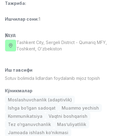
Тажриба
:
Full time job
Ish joyidan
Ишчилар сони
:
1
Фаст фуд Ошпази
TOP
2,600,000 - 5,000,000 sum
/
LES AILES
Ҳудуд
Full time job
Ish joyidan
Tashkent City
, Sergeli District
- Qumariq MFY,
Тоshkent, Oʻzbekiston
Фармацевт
TOP
3,000,000 - 10,000,000 sum
/
NAVBAHOR APTEKA
Иш тавсифи
Full time job
Ish joyidan
Sotuv bolimida lidlardan foydalanib mijoz topish
Кўникмалар
Сотув Оператори (Фақат қизлар!)
TOP
Келишилади
Moslashuvchanlik (adaptivlik)
NAFF
Ishga bo‘lgan sadoqat
Muammo yechish
Full time job
Ish joyidan
Kommunikatsiya
Vaqtni boshqarish
Tez o‘rganuvchanlik
Mas’uliyatlilik
Сотув бўйича агент
Вакансиялар
Соҳалар
Корхоналар
Профил
TOP
Jamoada ishlash ko‘nikmasi
Келишилади