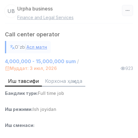
Urpha business
UB
Finance and Legal Services
Ўзбекистон
Call center operator
Фильтр
|
O`zb
Асл матн
Омбор ёрдамчиси
TOP
4,280,000 sum
/
4,000,000 - 15,000,000 sum
/
ASIAN
Муддат: 3 июл, 2026
923
Full time job
Ish joyidan
Иш тавсифи
Корхона ҳақида
Савдо бошлиғи
TOP
Бандлик тури
:
Full time job
6,000,000 - 15,000,000 sum
/
ASIAN
Full time job
Ish joyidan
Иш режими
:
Ish joyidan
Дўкон сотувчиси
TOP
Иш сменаси
:
3,000,000 - 6,000,000 sum
/
MONDO BEST