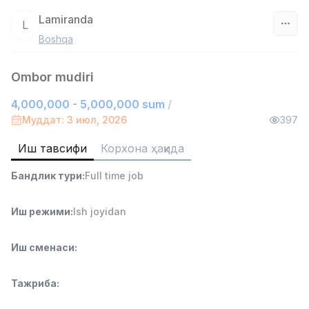
Lamiranda
L
Boshqa
Ўзбекистон
Ombor mudiri
Фильтр
4,000,000 - 5,000,000 sum
/
Савдо бошлиғи
Муддат: 3 июл, 2026
397
TOP
6,000,000 - 15,000,000 sum
/
ASIAN
Иш тавсифи
Корхона ҳақида
Full time job
Ish joyidan
Бандлик тури
:
Full time job
Омбор ёрдамчиси
TOP
Иш режими
:
Ish joyidan
4,280,000 sum
/
ASIAN
Full time job
Ish joyidan
Иш сменаси
:
Дўкон сотувчиси
TOP
Тажриба
:
3,000,000 - 6,000,000 sum
/
MONDO BEST