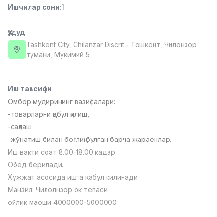
Ишчилар сони
:
1
Full time job
Ish joyidan
Ҳудуд
Фаст фуд Ошпази
TOP
2,600,000 - 5,000,000 sum
/
Tashkent City
, Chilanzar Discrit
- Тошкент, Чилонзор
LES AILES
тумани, Мукимий 5
Full time job
Ish joyidan
Иш тавсифи
Фармацевт
TOP
3,000,000 - 10,000,000 sum
/
Омбор мудирининг вазифалари:
NAVBAHOR APTEKA
-товарларни қабул қилиш,
Full time job
Ish joyidan
-сақлаш
-жўнатиш билан боғлиқ булган барча жараёнлар.
Сотув бўйича агент
TOP
Иш вакти соат 8.00-18.00 кадар.
Келишилади
Обед берилади.
LION_ESTATE
Full time job
Ish joyidan
Хужжат асосида ишга кабул килинади
Манзил: Чилолнзор ок тепаси.
ойлик маоши 4000000-5000000
Телефон сотувчиси
Вакансиялар
Соҳалар
Корхоналар
Профил
Янги
Келишилади