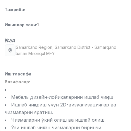
Full time job
Ish joyidan
Тажриба
:
Фармацевт
TOP
Ишчилар сони
:
1
3,000,000 - 10,000,000 sum
/
NAVBAHOR APTEKA
Full time job
Ish joyidan
Ҳудуд
Samarkand Region
, Samarkand District
- Samarqand
tuman Mironqul MFY
Сотув Оператори (Фақат қизлар!)
TOP
Келишилади
NAFF
Full time job
Ish joyidan
Иш тавсифи
Вазифалар:
Сотув бўйича агент
TOP
Келишилади
Мебель дизайн-лойиҳаларини ишлаб чиқиш
LION_ESTATE
Ишлаб чиқариш учун 2D-визуализациялар ва
Full time job
Ish joyidan
чизмаларни яратиш.
Чизмаларни ўкий олиш ва ишлай олиш.
Ўқитувчи ёрдамчиси (Математика)
Вакансиялар
Соҳалар
Корхоналар
Профил
Янги
Ўзи ишлаб чиқган чизмаларни биринчи
1,000,000 - 2,000,000 sum
/