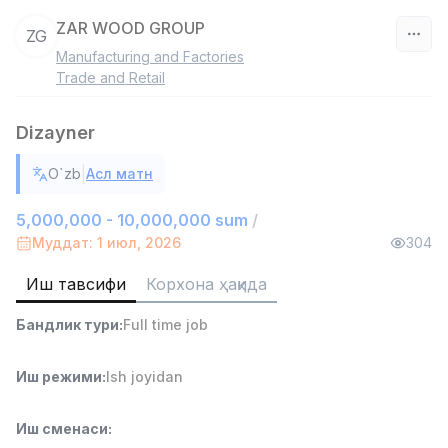
ZAR WOOD GROUP
ZG
Manufacturing and Factories
Ўзбекистон
Trade and Retail
Фильтр
Dizayner
Омбор ёрдамчиси
|
O`zb
Асл матн
TOP
4,280,000 sum
/
ASIAN
5,000,000 - 10,000,000 sum
/
Full time job
Ish joyidan
Муддат: 1 июл, 2026
304
Иш тавсифи
Корхона ҳақида
Савдо бошлиғи
TOP
6,000,000 - 15,000,000 sum
/
Бандлик тури
:
Full time job
ASIAN
Full time job
Ish joyidan
Иш режими
:
Ish joyidan
Фаст фуд Ошпази
TOP
2,600,000 - 5,000,000 sum
/
Иш сменаси
:
LES AILES