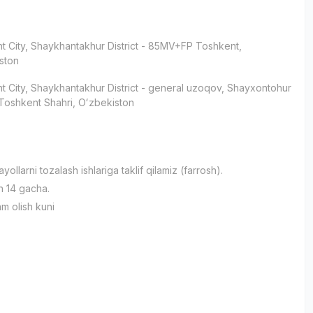
t City
, Shaykhantakhur District
- 85MV+FP Тоshkent,
ston
t City
, Shaykhantakhur District
- general uzoqov, Shayxontohur
 Toshkent Shahri, Oʻzbekiston
и
yollarni tozalash ishlariga taklif qilamiz (farrosh).
n 14 gacha.
m olish kuni