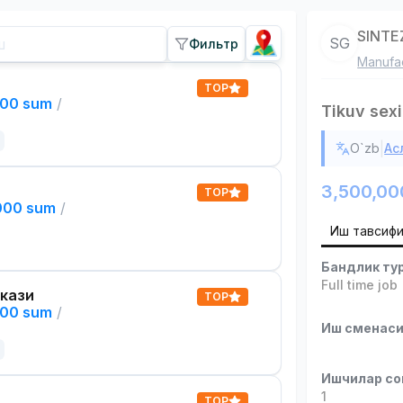
SINTE
SG
Фильтр
Manufac
TOP
000 sum
/
Tikuv sexi
|
O`zb
Ас
3,500,00
TOP
,000 sum
/
Иш тавсиф
Бандлик ту
Full time job
кази
TOP
000 sum
/
Иш сменас
Ишчилар со
1
TOP