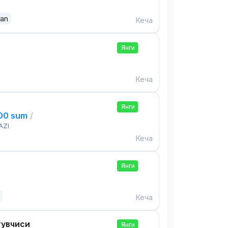
dan
Кеча
Янги
Кеча
Янги
000 sum
/
AZI
Кеча
Янги
Кеча
тувчиси
Янги