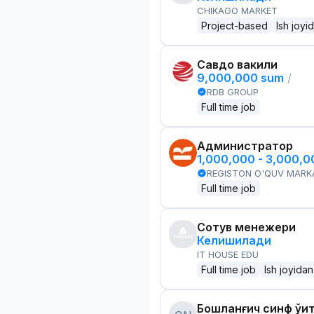
CHIKAGO MARKET
Project-based
Ish joyi
Савдо вакили
9,000,000 sum
/
RDB GROUP
Full time job
Администратор
1,000,000 - 3,000,
REGISTON O'QUV MARK
Full time job
Сотув менежери
Келишилади
IT HOUSE EDU
Full time job
Ish joyidan
Бошланғич синф ўқи