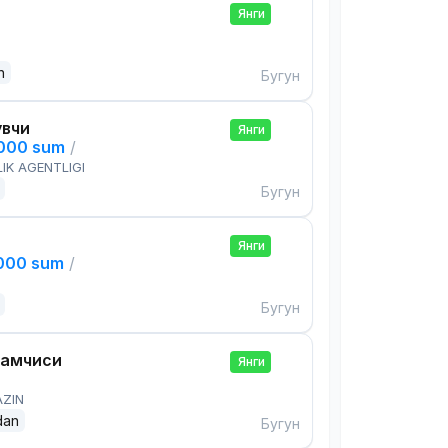
Янги
n
Бугун
увчи
Янги
,000 sum
/
IK AGENTLIGI
Бугун
Янги
,000 sum
/
Бугун
дамчиси
Янги
AZIN
dan
Бугун