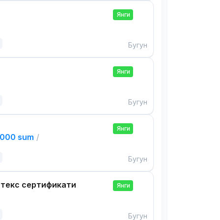
Янги
Бугун
Янги
Бугун
Янги
,000 sum
/
Бугун
нтекс сертификати
Янги
Бугун