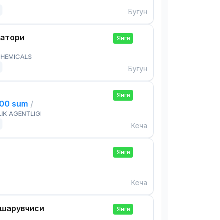
Бугун
ратори
Янги
HEMICALS
Бугун
Янги
000 sum
/
IK AGENTLIGI
Кеча
Янги
Кеча
ошқарувчиси
Янги