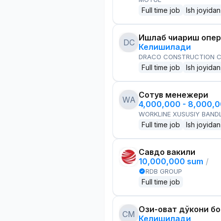
Full time job
Ish joyidan
Ишлаб чиқариш опе
DC
Келишилади
DRACO CONSTRUCTION C
Full time job
Ish joyidan
Сотув менежери
WA
4,000,000 - 8,000,
WORKLINE XUSUSIY BANDL
Full time job
Ish joyidan
Савдо вакили
10,000,000 sum
/
RDB GROUP
Full time job
Озиқ-овқат дўкони б
CM
Келишилади