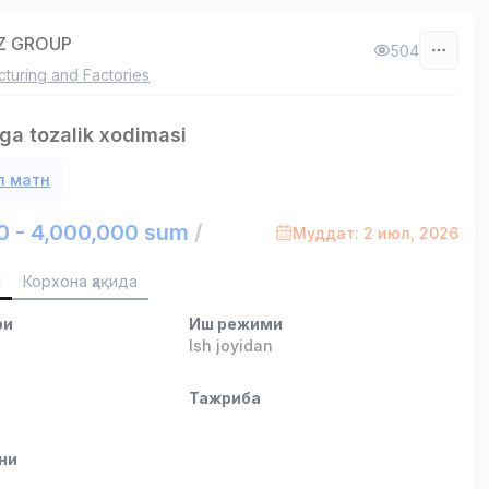
Z GROUP
504
turing and Factories
ga tozalik xodimasi
л матн
0 - 4,000,000 sum
/
Муддат: 2 июл, 2026
и
Корхона ҳақида
ри
Иш режими
Ish joyidan
и
Тажриба
ни