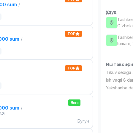
000 sum
/
Ҳудуд
Tashken
Oʻzbeki
TOP
Tashken
,000 sum
/
tumani,
Иш тавсиф
TOP
Tikuv sexiga a
Ish vaqti 8 da
Yakshanba da
Янги
,000 sum
/
AZI
Бугун