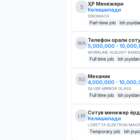
ҲР Менежери
S
Келишилади
SINOMACH
Part-time job
Ish joyida
Телефон орқали сот
WA
5,000,000 - 10,000
WORKLINE XUSUSIY BANDL
Full time job
Ish joyidan
Механик
SG
4,000,000 - 10,000
SILVER MIRROR GLASS
Full time job
Ish joyidan
Сотув менежер ёр
LM
Келишилади
LORETTA ELEKTRON MAG
Temporary job
Ish joyi