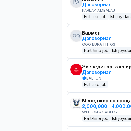
PA
Договорная
PARLAK AMBALAJ
Full time job
Ish joyidan
Бармен
OQ
Договорная
OOO BUKA FIT Q3
Part-time job
Ish joyida
Экспедитор-касси
Договорная
BALTON
Full time job
Менеджер по прод
2,000,000 - 4,000,
WELTON ACADEMY
Part-time job
Ish joyida