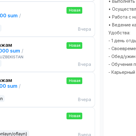
• Выполнять
• Осуществл
Новая
000 sum
/
• Работа с 
• Ведение к
Вчера
Удобства:
- 1 день отд
ажам
Новая
- Своевреме
,000 sum
/
- Обед/ужин
 UZBEKISTAN
Вчера
- Обучения 
- Карьерный
ажам
Новая
000 sum
/
an
Вчера
Новая
onlayn/oflayn)
Вчера