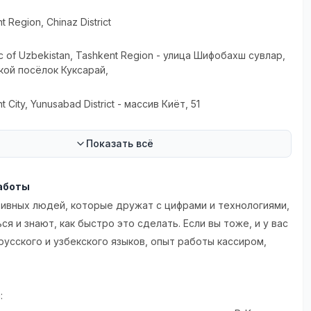
t Region
, Chinaz District
c of Uzbekistan
, Tashkent Region
- улица Шифобахш сувлар,
кой посёлок Куксарай,
t City
, Yunusabad District
- массив Киёт, 51
Показать всё
аботы
ивных людей, которые дружат с цифрами и технологиями,
ся и знают, как быстро это сделать. Если вы тоже, и у вас
русского и узбекского языков, опыт работы кассиром,
: