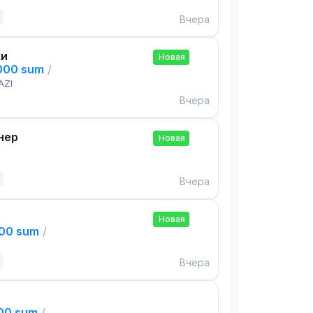
Вчера
ки
Новая
,000 sum
/
AZI
Вчера
нер
Новая
Вчера
Новая
000 sum
/
Вчера
000 sum
/