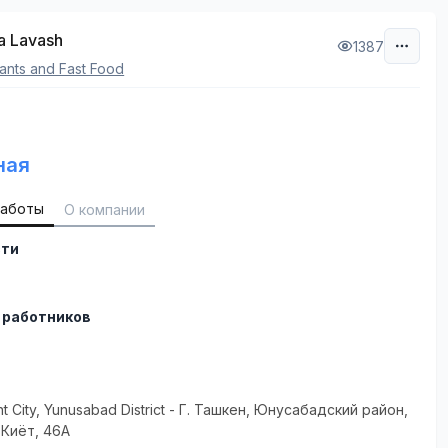
a Lavash
1387
ants and Fast Food
ная
работы
О компании
сти
 работников
t City
, Yunusabad District
- Г. Ташкен, Юнусабадский район,
 Киёт, 46А