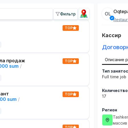
Oqtep
OL
Фильтр
Restaur
TOP
Кассир
Договор
Описание 
ла продаж
TOP
,000 sum
/
Тип занято
Full time job
Количество
тант
TOP
17
000 sum
/
Регион
Tashken
массив
TOP