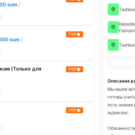
000 sum
/
Tashken
Republi
городс
TOP
,000 sum
/
Tashken
жам (Только для
TOP
Описание р
Мы ищем акт
готовы учить
есть знания 
TOP
ждем вас.
Обязанности