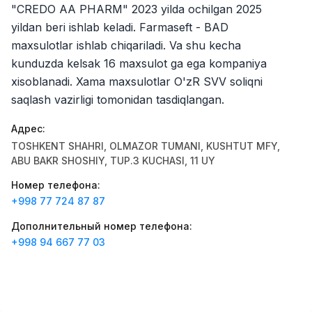
"CREDO AA PHARM" 2023 yilda ochilgan 2025
Zahratun
Рабочие места
:
40
Trade and Retail
yildan beri ishlab keladi. Farmaseft - BAD
maxsulotlar ishlab chiqariladi. Va shu kecha
Balton
Рабочие места
:
27
kunduzda kelsak 16 maxsulot ga ega kompaniya
Trade and Retail
xisoblanadi. Xama maxsulotlar O'zR SVV soliqni
Uyda
saqlash vazirligi tomonidan tasdiqlangan.
Рабочие места
:
26
Trade and Retail
Адрес
:
TOSHKENT SHAHRI, OLMAZOR TUMANI, KUSHTUT MFY,
M COSMETIC
Рабочие места
:
26
ABU BAKR SHOSHIY, TUP.3 KUCHASI, 11 UY
Номер телефона
:
Registon O'quv Markazi
Рабочие места
:
19
+998 77 724 87 87
Education and Training
Дополнительный номер телефона
:
RDB GROUP
Рабочие места
:
18
+998 94 667 77 03
Manufacturing and Factories
TESTO
Рабочие места
:
10
Restaurants and Fast Food
Вакансии
Категории
Компании
Профиль