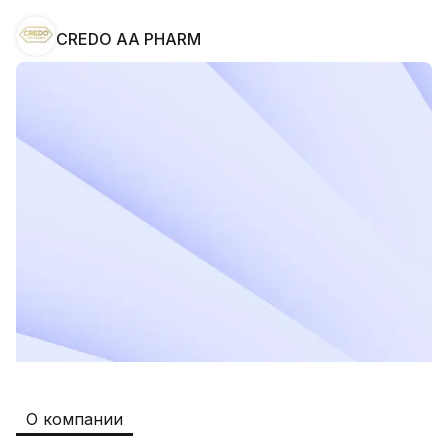
CREDO AA PHARM
Safia
Рабочие места
:
511
Restaurants and Fast Food,Trade and 
Retail
B&B
Рабочие места
:
351
Restaurants and Fast Food
Oqtepa Lavash
Рабочие места
:
208
Restaurants and Fast Food
Burger King Uzb
Рабочие места
:
51
Hotels and Tourism,Boshqa
Kamolon osh
Рабочие места
:
42
О компании
Boshqa