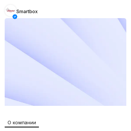
Smartbox
Safia
Рабочие места
:
511
Restaurants and Fast Food,Trade and 
Retail
B&B
Рабочие места
:
351
Restaurants and Fast Food
Oqtepa Lavash
Рабочие места
:
202
Restaurants and Fast Food
Burger King Uzb
Рабочие места
:
50
Hotels and Tourism,Boshqa
Kamolon osh
Рабочие места
:
42
О компании
Boshqa