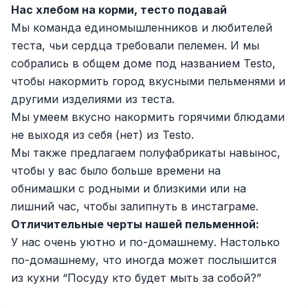
Нас хлебом на корми, тесто подавай
Zahratun
Рабочие места
:
40
Trade and Retail
Мы команда единомышленников и любителей
теста, чьи сердца требовали пелемен. И мы
Balton
Рабочие места
:
27
собрались в общем доме под названием Testo,
Trade and Retail
чтобы накормить город вкусными пельменями и
Uyda
другими изделиями из теста.
Рабочие места
:
26
Trade and Retail
Мы умеем вкусно накормить горячими блюдами
не выходя из себя (нет) из Testo.
M COSMETIC
Рабочие места
:
26
Мы также предлагаем полуфабрикаты навынос,
чтобы у вас было больше времени на
Registon O'quv Markazi
обнимашки с родными и близкими или на
Рабочие места
:
25
Education and Training
лишний час, чтобы залипнуть в инстаграме.
Отличительные черты нашей пельменной:
RDB GROUP
Рабочие места
:
18
У нас очень уютно и по-домашнему. Настолько
Manufacturing and Factories
по-домашнему, что иногда может послышится
TESTO
из кухни “Посуду кто будет мыть за собой?”
Рабочие места
:
10
Restaurants and Fast Food
Вакансии
Категории
Компании
Профиль