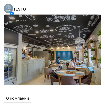
TESTO
Safia
Рабочие места
:
511
Restaurants and Fast Food,Trade and 
Retail
B&B
Рабочие места
:
351
Restaurants and Fast Food
Oqtepa Lavash
Рабочие места
:
202
Restaurants and Fast Food
Burger King Uzb
Рабочие места
:
51
Hotels and Tourism,Boshqa
Kamolon osh
Рабочие места
:
42
О компании
Boshqa