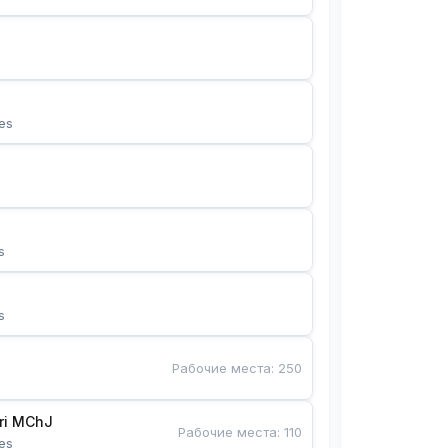
es
s
s
Рабочие места
:
250
Bunyotkor tikuvchi qizlari MChJ 
Рабочие места
:
110
es