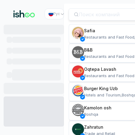
Рус
Safia
Restaurants and Fast Food
B&B
Restaurants and Fast Food
Oqtepa Lavash
Restaurants and Fast Food
Burger King Uzb
Hotels and Tourism,Boshq
Kamolon osh
Boshqa
Zahratun
Trade and Retail