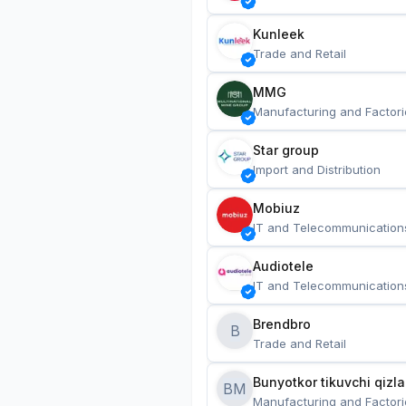
Kunleek
Trade and Retail
MMG
Manufacturing and Factori
Star group
Import and Distribution
Mobiuz
IT and Telecommunication
Audiotele
IT and Telecommunication
Brendbro
B
Trade and Retail
BM
Manufacturing and Factori