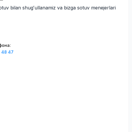
otuv bilan shugʻullanamiz va bizga sotuv menejerlari
фона
:
 48 47