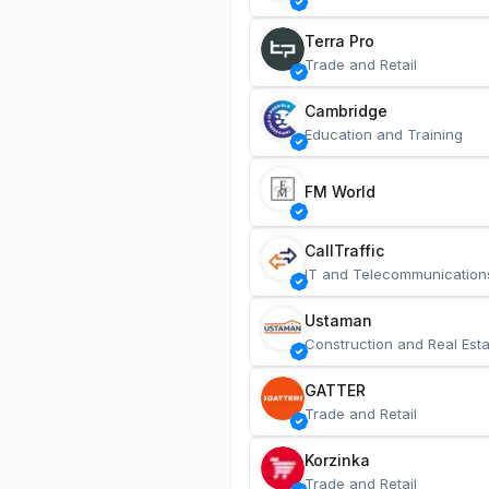
Terra Pro
Trade and Retail
Cambridge
Education and Training
FM World
CallTraffic
IT and Telecommunication
Ustaman
Construction and Real Esta
GATTER
Trade and Retail
Korzinka
Trade and Retail