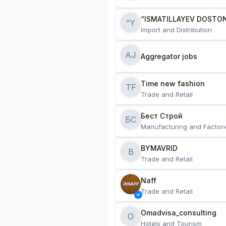
“ISMATILLAYEV DOSTON
“Y
Import and Distribution
AJ
Aggregator jobs
Time new fashion
TF
Trade and Retail
Бест Строй
БС
Manufacturing and Factori
BYMAVRID
B
Trade and Retail
Naff
Trade and Retail
Omadvisa_consulting
O
Hotels and Tourism