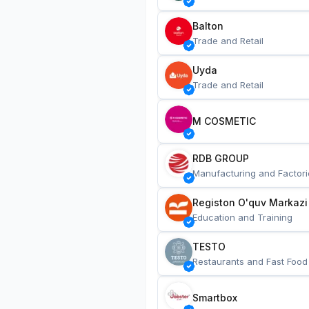
Balton
Trade and Retail
Uyda
Trade and Retail
M COSMETIC
RDB GROUP
Manufacturing and Factori
Registon O'quv Markazi
Education and Training
TESTO
Restaurants and Fast Food
Smartbox