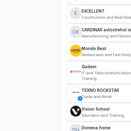
EXCELLENT
E
Construction and Real Esta
CARDINAR avtochehol is
CK
Manufacturing and Factori
Mondo Best
Restaurants and Fast Food
Qadam
IT and Telecommunication
Training
TEXNO ROCKSTAR
Trade and Retail
Vision School
Education and Training
Domexa home
DH