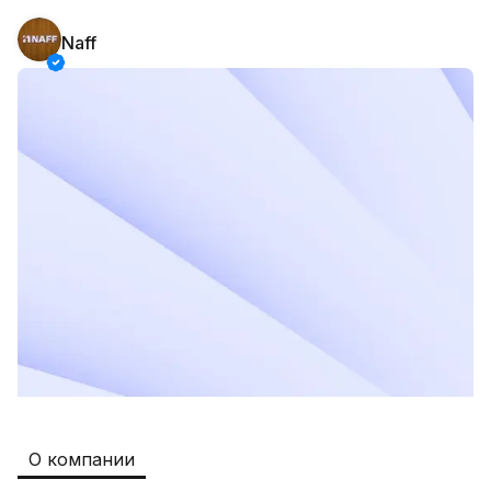
Naff
Safia
Рабочие места
:
511
Restaurants and Fast Food,Trade and 
Retail
B&B
Рабочие места
:
351
Restaurants and Fast Food
Oqtepa Lavash
Рабочие места
:
202
Restaurants and Fast Food
Burger King Uzb
Рабочие места
:
50
Hotels and Tourism,Boshqa
Registon O'quv Markazi
Рабочие места
:
43
О компании
Education and Training