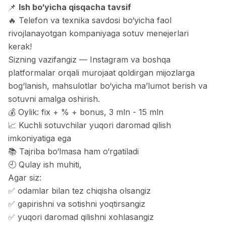
📌
Ish bo‘yicha qisqacha tavsif
Kamolon osh
Рабочие места
:
42
Boshqa
🔥 Telefon va texnika savdosi bo‘yicha faol
rivojlanayotgan kompaniyaga sotuv menejerlari
Zahratun
Рабочие места
:
40
kerak!
Trade and Retail
Sizning vazifangiz — Instagram va boshqa
Balton
platformalar orqali murojaat qoldirgan mijozlarga
Рабочие места
:
27
Trade and Retail
bog‘lanish, mahsulotlar bo‘yicha ma’lumot berish va
sotuvni amalga oshirish.
Uyda
Рабочие места
:
26
💰 Oylik: fix + % + bonus, 3 mln - 15 mln
Trade and Retail
📈 Kuchli sotuvchilar yuqori daromad qilish
imkoniyatiga ega
M COSMETIC
Рабочие места
:
24
📚 Tajriba bo‘lmasa ham o‘rgatiladi
🕘 Qulay ish muhiti,
RDB GROUP
Рабочие места
:
18
Agar siz:
Manufacturing and Factories
✅ odamlar bilan tez chiqisha olsangiz
TESTO
✅ gapirishni va sotishni yoqtirsangiz
Рабочие места
:
10
Restaurants and Fast Food
Вакансии
Категории
Компании
Профиль
✅ yuqori daromad qilishni xohlasangiz