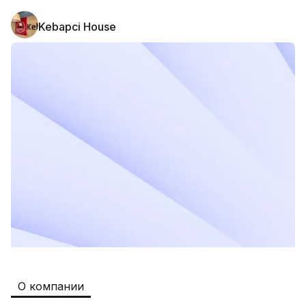
Kebapci House
Safia
Рабочие места
:
511
Restaurants and Fast Food,Trade and 
Retail
B&B
Рабочие места
:
351
Restaurants and Fast Food
Oqtepa Lavash
Рабочие места
:
202
Restaurants and Fast Food
Burger King Uzb
Рабочие места
:
50
Hotels and Tourism,Boshqa
Kamolon osh
Рабочие места
:
42
О компании
Boshqa