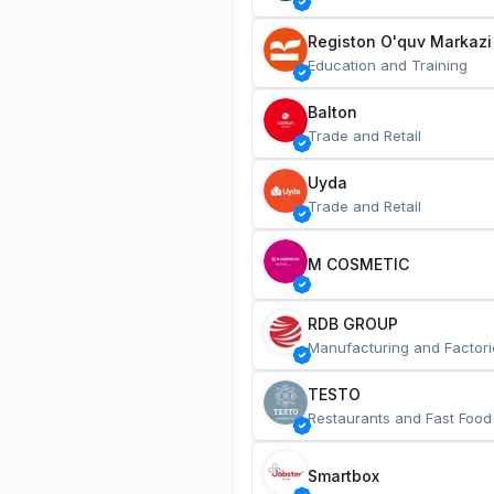
Registon O'quv Markazi
Education and Training
Balton
Trade and Retail
Uyda
Trade and Retail
M COSMETIC
RDB GROUP
Manufacturing and Factori
TESTO
Restaurants and Fast Food
Smartbox