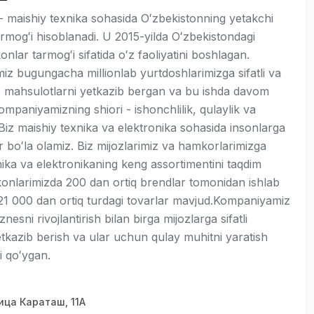
- maishiy texnika sohasida Oʻzbekistonning yetakchi
armogʻi hisoblanadi. U 2015-yilda Oʻzbekistondagi
konlar tarmogʻi sifatida oʻz faoliyatini boshlagan.
z bugungacha millionlab yurtdoshlarimizga sifatli va
mahsulotlarni yetkazib bergan va bu ishda davom
mpaniyamizning shiori - ishonchlilik, qulaylik va
 Biz maishiy texnika va elektronika sohasida insonlarga
 boʻla olamiz. Biz mijozlarimiz va hamkorlarimizga
nika va elektronikaning keng assortimentini taqdim
konlarimizda 200 dan ortiq brendlar tomonidan ishlab
 21 000 dan ortiq turdagi tovarlar mavjud.Kompaniyamiz
znesni rivojlantirish bilan birga mijozlarga sifatli
tkazib berish va ular uchun qulay muhitni yaratish
i qoʻygan.
ица Караташ, 11А