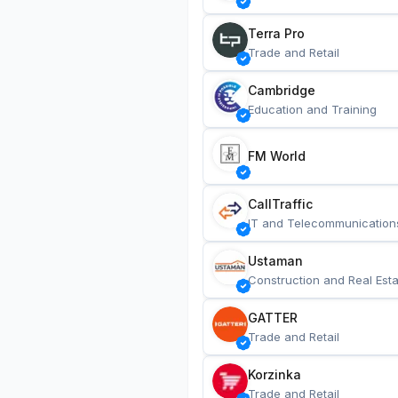
Terra Pro
Trade and Retail
Cambridge
Education and Training
FM World
CallTraffic
IT and Telecommunication
Ustaman
Construction and Real Esta
GATTER
Trade and Retail
Korzinka
Trade and Retail