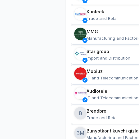
Kunleek
Trade and Retail
MMG
Manufacturing and Factori
Star group
Import and Distribution
Mobiuz
IT and Telecommunication
Audiotele
IT and Telecommunication
Brendbro
B
Trade and Retail
BM
Manufacturing and Factori