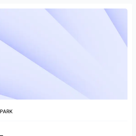
APARK
и