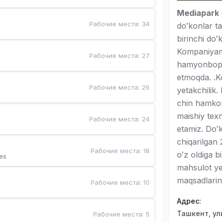
Mediapark
Рабочие места
:
34
doʻkonlar t
birinchi doʻ
Kompaniyami
Рабочие места
:
27
hamyonbop 
etmoqda. .Ko
Рабочие места
:
26
yetakchilik.
chin hamkor
maishiy tex
Рабочие места
:
24
etamiz. Doʻ
chiqarilgan
Рабочие места
:
18
oʻz oldiga bi
es
mahsulot ye
maqsadlarin
Рабочие места
:
10
Адрес
:
Ташкент, ул
Рабочие места
:
5