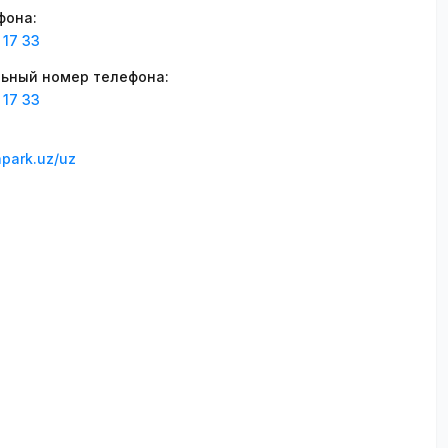
фона
:
 17 33
ьный номер телефона
:
 17 33
apark.uz/uz