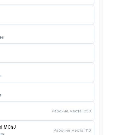
es
s
s
Рабочие места
:
250
Bunyotkor tikuvchi qizlari MChJ 
Рабочие места
:
110
es