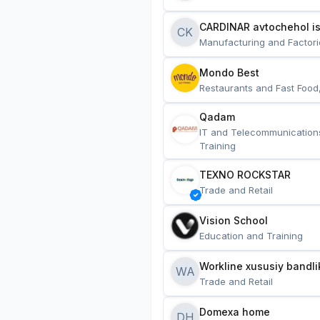
CARDINAR avtochehol is
CK
Manufacturing and Factori
Mondo Best
Restaurants and Fast Food
Qadam
IT and Telecommunication
Training
TEXNO ROCKSTAR
Trade and Retail
Vision School
Education and Training
Workline xususiy bandli
WA
Trade and Retail
Domexa home
DH