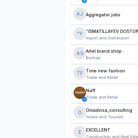
AJ
Aggregator jobs
“ISMATILLAYEV DOSTON
“Y
Import and Distribution
Artel brand shop
AS
Boshqa
Time new fashion
TF
Trade and Retail
Naff
Trade and Retail
Omadvisa_consulting
O
Hotels and Tourism
EXCELLENT
E
Construction and Real Esta