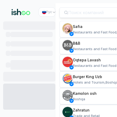
Рус
Safia
Restaurants and Fast Food
B&B
Restaurants and Fast Food
Oqtepa Lavash
Restaurants and Fast Food
Burger King Uzb
Hotels and Tourism,Boshq
Kamolon osh
Boshqa
Zahratun
Trade and Retail