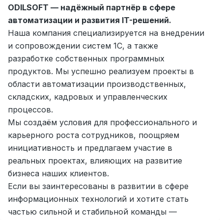
ODILSOFT — надёжный партнёр в сфере
Zahratun
Рабочие места
:
40
Trade and Retail
автоматизации и развития IT-решений.
Наша компания специализируется на внедрении
Registon O'quv Markazi
Рабочие места
:
34
и сопровождении систем 1С, а также
Education and Training
разработке собственных программных
Balton
продуктов. Мы успешно реализуем проекты в
Рабочие места
:
27
Trade and Retail
области автоматизации производственных,
складских, кадровых и управленческих
Uyda
Рабочие места
:
26
процессов.
Trade and Retail
Мы создаём условия для профессионального и
карьерного роста сотрудников, поощряем
M COSMETIC
Рабочие места
:
24
инициативность и предлагаем участие в
реальных проектах, влияющих на развитие
RDB GROUP
Рабочие места
:
18
бизнеса наших клиентов.
Manufacturing and Factories
Если вы заинтересованы в развитии в сфере
TESTO
информационных технологий и хотите стать
Рабочие места
:
10
Restaurants and Fast Food
Вакансии
Категории
Компании
Профиль
частью сильной и стабильной команды —