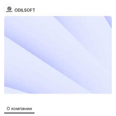
ODILSOFT
Safia
Рабочие места
:
511
Restaurants and Fast Food,Trade and 
Retail
B&B
Рабочие места
:
351
Restaurants and Fast Food
Oqtepa Lavash
Рабочие места
:
202
Restaurants and Fast Food
Burger King Uzb
Рабочие места
:
50
Hotels and Tourism,Boshqa
Kamolon osh
Рабочие места
:
42
О компании
Boshqa