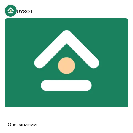
UYSOT
Safia
Рабочие места
:
511
Restaurants and Fast Food,Trade and 
Retail
B&B
Рабочие места
:
351
Restaurants and Fast Food
Oqtepa Lavash
Рабочие места
:
202
Restaurants and Fast Food
Burger King Uzb
Рабочие места
:
50
Hotels and Tourism,Boshqa
Kamolon osh
Рабочие места
:
42
О компании
Boshqa