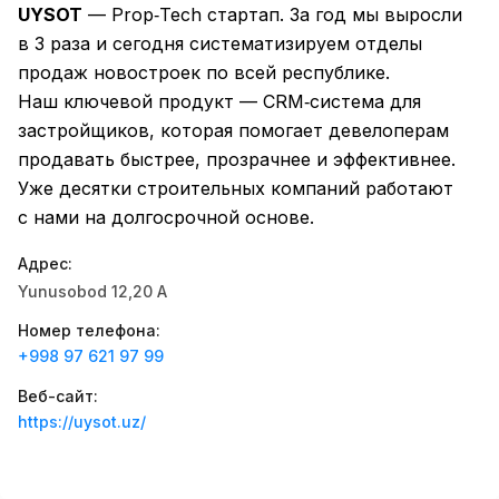
UYSOT
— Prop‑Tech стартап. За год мы выросли
Zahratun
Рабочие места
:
40
Trade and Retail
в 3 раза и сегодня систематизируем отделы
продаж новостроек по всей республике.
Balton
Рабочие места
:
27
Наш ключевой продукт — CRM‑система для
Trade and Retail
застройщиков, которая помогает девелоперам
Registon O'quv Markazi
продавать быстрее, прозрачнее и эффективнее.
Рабочие места
:
27
Education and Training
Уже десятки строительных компаний работают
с нами на долгосрочной основе.
Uyda
Рабочие места
:
26
Trade and Retail
Адрес
:
Yunusobod 12,20 A
M COSMETIC
Рабочие места
:
24
Номер телефона
:
+998 97 621 97 99
RDB GROUP
Рабочие места
:
18
Manufacturing and Factories
Веб-сайт
:
https://uysot.uz/
TESTO
Рабочие места
:
10
Restaurants and Fast Food
Вакансии
Категории
Компании
Профиль