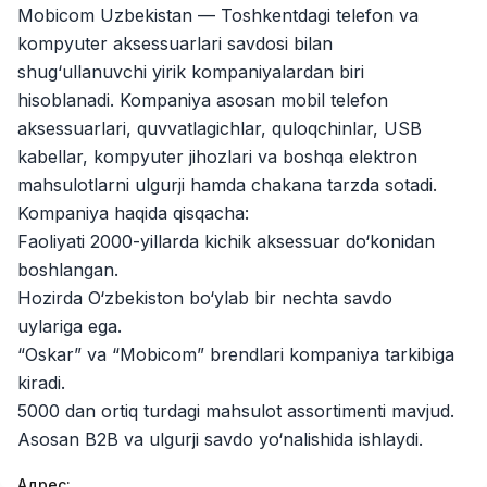
Mobicom Uzbekistan — Toshkentdagi telefon va
Zahratun
Рабочие места
:
40
Trade and Retail
kompyuter aksessuarlari savdosi bilan
shug‘ullanuvchi yirik kompaniyalardan biri
Balton
Рабочие места
:
26
hisoblanadi. Kompaniya asosan mobil telefon
Trade and Retail
aksessuarlari, quvvatlagichlar, quloqchinlar, USB
Uyda
kabellar, kompyuter jihozlari va boshqa elektron
Рабочие места
:
26
Trade and Retail
mahsulotlarni ulgurji hamda chakana tarzda sotadi.
Kompaniya haqida qisqacha:
M COSMETIC
Рабочие места
:
26
Faoliyati 2000-yillarda kichik aksessuar do‘konidan
boshlangan.
RDB GROUP
Hozirda O‘zbekiston bo‘ylab bir nechta savdo
Рабочие места
:
18
Manufacturing and Factories
uylariga ega.
“Oskar” va “Mobicom” brendlari kompaniya tarkibiga
Registon O'quv Markazi
Рабочие места
:
17
kiradi.
Education and Training
5000 dan ortiq turdagi mahsulot assortimenti mavjud.
TESTO
Asosan B2B va ulgurji savdo yo‘nalishida ishlaydi.
Рабочие места
:
10
Restaurants and Fast Food
Вакансии
Категории
Компании
Профиль
Адрес
: