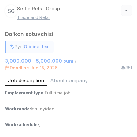
Selfie Retail Group
SG
Trade and Retail
Uzbekistan
Do'kon sotuvchisi
Filter
|
Рус
Original text
Warehouse Assistant
TOP
4,280,000 sum
/
3,000,000 - 5,000,000 sum
/
ASIAN
Deadline Jun 15, 2026
851
Full time job
Ish joyidan
Job description
About company
Delivery
TOP
Employment type
:
Full time job
3,500,000 - 8,000,000 sum
/
ASIAN
Full time job
Ish joyidan
Work mode
:
Ish joyidan
Head of Sales
TOP
Work schedule
:
,
6,000,000 - 15,000,000 sum
/
ASIAN