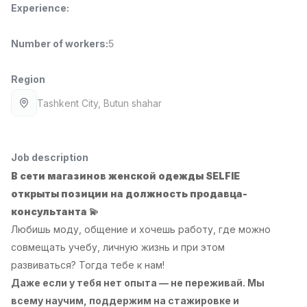
Experience
:
Full time job
Ish joyidan
Number of workers
:
5
Fast Food Cook
TOP
2,600,000 - 5,000,000 sum
/
LES AILES
Region
Full time job
Ish joyidan
Tashkent City
, Butun shahar
Pharmacist
TOP
3,000,000 - 10,000,000 sum
/
NAVBAHOR APTEKA
Job description
Full time job
Ish joyidan
В сети магазинов женской одежды SELFIE
открыты позиции на должность продавца-
Sales Operator (Girls Only!)
TOP
консультанта 💫
Negotiable
Любишь моду, общение и хочешь работу, где можно
NAFF
совмещать учебу, личную жизнь и при этом
Full time job
Ish joyidan
развиваться? Тогда тебе к нам!
Даже если у тебя нет опыта — не переживай. Мы
Sales Agent
Vacancies
Job categories
Companies
Profile
TOP
всему научим, поддержим на стажировке и
Negotiable