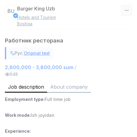
Burger King Uzb
BU
Hotels and Tourism
Uzbekistan
Boshqa
Filter
Работник ресторана
Warehouse Assistant
|
Рус
Original text
TOP
4,280,000 sum
/
ASIAN
2,800,000 - 3,800,000 sum
/
Full time job
Ish joyidan
648
Job description
About company
Delivery
TOP
3,500,000 - 8,000,000 sum
/
Employment type
:
Full time job
ASIAN
Full time job
Ish joyidan
Work mode
:
Ish joyidan
Head of Sales
TOP
6,000,000 - 15,000,000 sum
/
Experience
:
ASIAN