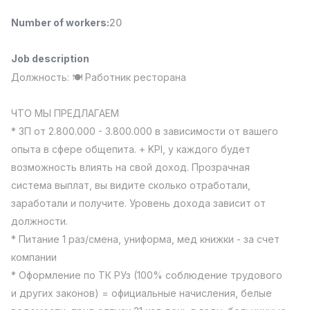
Full time job
Ish joyidan
Number of workers
:
20
Fast Food Cook
TOP
Job description
2,600,000 - 5,000,000 sum
/
Должность: 🍽️ Работник ресторана
LES AILES
Full time job
Ish joyidan
ЧТО МЫ ПРЕДЛАГАЕМ
Pharmacist
* ЗП от 2.800.000 - 3.800.000 в зависимости от вашего
TOP
3,000,000 - 10,000,000 sum
/
опыта в сфере общепита. + KPI, у каждого будет
NAVBAHOR APTEKA
возможность влиять на свой доход. Прозрачная
Full time job
Ish joyidan
система выплат, вы видите сколько отработали,
заработали и получите. Уровень дохода зависит от
Sales Operator (Girls Only!)
TOP
должности.
Negotiable
NAFF
* Питание 1 раз/смена, униформа, мед книжки - за счет
Full time job
Ish joyidan
компании
* Оформление по ТК РУз (100% соблюдение трудового
Sales Agent
Vacancies
Job categories
Companies
Profile
TOP
и других законов) = официальные начисления, белые
Negotiable