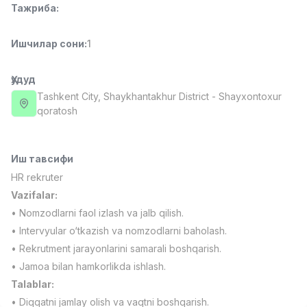
Тажриба
:
Full time job
Ish joyidan
Ишчилар сони
:
1
Фаст фуд Ошпази
TOP
2,600,000 - 5,000,000 sum
/
LES AILES
Ҳудуд
Full time job
Ish joyidan
Tashkent City
, Shaykhantakhur District
- Shayxontoxur
qoratosh
Фармацевт
TOP
3,000,000 - 10,000,000 sum
/
NAVBAHOR APTEKA
Иш тавсифи
Full time job
Ish joyidan
HR rekruter
Vazifalar:
Сотув Оператори (Фақат қизлар!)
TOP
• Nomzodlarni faol izlash va jalb qilish.
Келишилади
• Intervyular o‘tkazish va nomzodlarni baholash.
NAFF
• Rekrutment jarayonlarini samarali boshqarish.
Full time job
Ish joyidan
• Jamoa bilan hamkorlikda ishlash.
Talablar:
Сотув бўйича агент
Вакансиялар
Соҳалар
Корхоналар
Профил
TOP
Келишилади
• Diqqatni jamlay olish va vaqtni boshqarish.