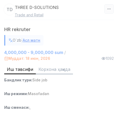
THREE D-SOLUTIONS
TD
Trade and Retail
Ўзбекистон
HR rekruter
Фильтр
|
O`zb
Асл матн
Омбор ёрдамчиси
TOP
4,280,000 sum
/
4,000,000 - 9,000,000 sum
/
ASIAN
Муддат: 18 июн, 2026
1092
Full time job
Ish joyidan
Иш тавсифи
Корхона ҳақида
Савдо бошлиғи
TOP
Бандлик тури
:
Side job
6,000,000 - 15,000,000 sum
/
ASIAN
Full time job
Ish joyidan
Иш режими
:
Masofadan
Дўкон сотувчиси
TOP
Иш сменаси
:
,
3,000,000 - 6,000,000 sum
/
MONDO BEST