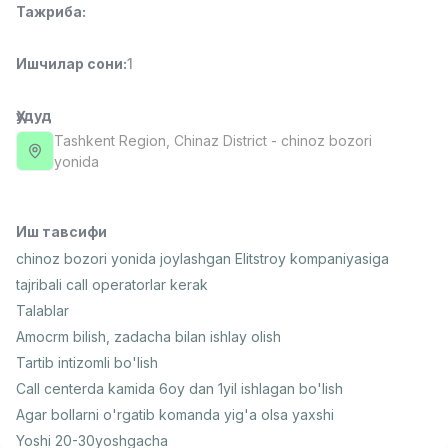
Тажриба
:
Full time job
Ish joyidan
Ишчилар сони
:
1
Фаст фуд Ошпази
TOP
2,600,000 - 5,000,000 sum
/
LES AILES
Ҳудуд
Full time job
Ish joyidan
Tashkent Region
, Chinaz District
- chinoz bozori
yonida
Фармацевт
TOP
3,000,000 - 10,000,000 sum
/
NAVBAHOR APTEKA
Иш тавсифи
Full time job
Ish joyidan
chinoz bozori yonida joylashgan Elitstroy kompaniyasiga
tajribali call operatorlar kerak
Сотув бўйича агент
TOP
Talablar
Келишилади
Amocrm bilish, zadacha bilan ishlay olish
LION_ESTATE
Tartib intizomli bo'lish
Full time job
Ish joyidan
Call centerda kamida 6oy dan 1yil ishlagan bo'lish
Agar bollarni o'rgatib komanda yig'a olsa yaxshi
Ўқитувчи IELTS
Вакансиялар
Соҳалар
Корхоналар
Профил
Янги
3,000,000 - 10,000,000 sum
/
Yoshi 20-30yoshgacha