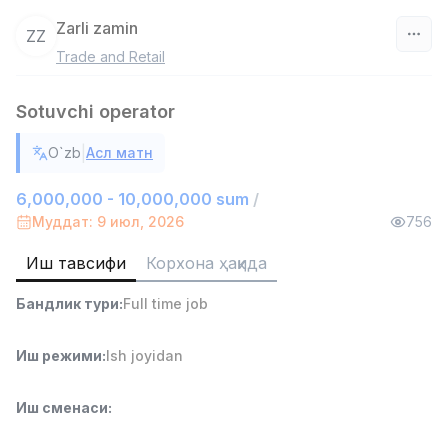
Zarli zamin
ZZ
Trade and Retail
Ўзбекистон
Sotuvchi operator
Фильтр
|
O`zb
Асл матн
Дўкон сотувчиси
TOP
3,000,000 - 6,000,000 sum
/
6,000,000 - 10,000,000 sum
/
MONDO BEST
Муддат: 9 июл, 2026
756
Full time job
Ish joyidan
Иш тавсифи
Корхона ҳақида
Сотув агенти
TOP
Бандлик тури
:
Full time job
7,000,000 - 15,000,000 sum
/
VITAREX
Side job
Ish joyidan
Иш режими
:
Ish joyidan
Оператор Колл-маркази
TOP
Иш сменаси
:
3,000,000 - 8,000,000 sum
/
VITAREX